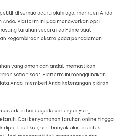
petitif di semua acara olahraga, memberi Anda
nda. Platform ini juga menawarkan opsi
asang taruhan secara real-time saat
isan kegembiraan ekstra pada pengalaman
ruhan yang aman dan andal, memastikan
aman setiap saat. Platform ini menggunakan
i data Anda, memberi Anda ketenangan pikiran
enawarkan berbagai keuntungan yang
petaruh. Dari kenyamanan taruhan online hingga
k dipertaruhkan, ada banyak alasan untuk