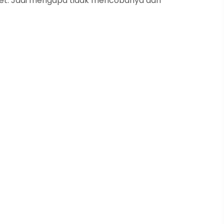
t. Jadi mengapa tidak mencobanya dan