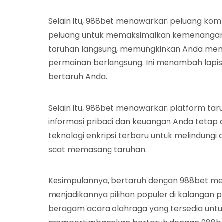
Selain itu, 988bet menawarkan peluang kom
peluang untuk memaksimalkan kemenangan A
taruhan langsung, memungkinkan Anda mem
permainan berlangsung. Ini menambah lap
bertaruh Anda.
Selain itu, 988bet menawarkan platform ta
informasi pribadi dan keuangan Anda tetap 
teknologi enkripsi terbaru untuk melindung
saat memasang taruhan.
Kesimpulannya, bertaruh dengan 988bet m
menjadikannya pilihan populer di kalangan 
beragam acara olahraga yang tersedia untu