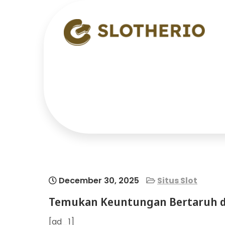
Skip
to
content
Slot Demo Gratis
Coba demo gratis X500 dari
Pragmatic Play malam ini dan
Pragmatic Play
rasakan pengalaman menang
X500, Mainkan
besar tanpa biaya. Slot gacor ini
Slot Gacor
menjanjikan hasil maksimal.
Malam Ini
December 30, 2025
Situs Slot
Temukan Keuntungan Bertaruh d
[ad_1]