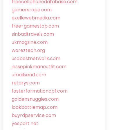
freecellphonedatabase.com
gamersrope.com
exellewebmedia.com
free-gamestop.com
sinbadtravels.com
ukmagzine.com
wareztech.org
usabestnetwork.com
jessepinkmanoutfit.com
umailsend.com
retarys.com
fasterformationcpf.com
goldensnuggles.com
lookbattlemap.com
buyrdpservice.com
yesport.net