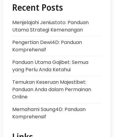
Recent Posts
Menjelajahi Jeniustoto: Panduan
Utama Strategi Kemenangan
Pengertian Dewi4D: Panduan
Komprehensif
Panduan Utama Gajibet: Semua
yang Perlu Anda Ketahui
Temukan Keseruan Majestibet:
Panduan Anda dalam Permainan
Online
Memahami Saung4D: Panduan
Komprehensif
Links