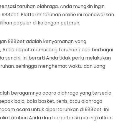
ensasi taruhan olahraga, Anda mungkin ingin
88bet. Platform taruhan online ini menawarkan
ihan populer di kalangan petaruh.
ngan 988bet adalah kenyamanan yang
k, Anda dapat memasang taruhan pada berbagai
sendiri. Ini berarti Anda tidak perlu melakukan
 taruhan, sehingga menghemat waktu dan uang
dalah beragamnya acara olahraga yang tersedia
pak bola, bola basket, tenis, atau olahraga
cam acara untuk dipertaruhkan di 988bet. Ini
olio taruhan Anda dan berpotensi meningkatkan