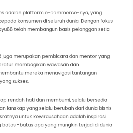
kses adalah platform e-commerce-nya, yang
epada konsumen di seluruh dunia. Dengan fokus
hayu88 telah membangun basis pelanggan setia
8 juga merupakan pembicara dan mentor yang
ra teratur membagikan wawasan dan
membantu mereka menavigasi tantangan
yang sukses.
tap rendah hati dan membumi, selalu bersedia
an lanskap yang selalu berubah dari dunia bisnis
sratnya untuk kewirausahaan adalah inspirasi
 batas -batas apa yang mungkin terjadi di dunia