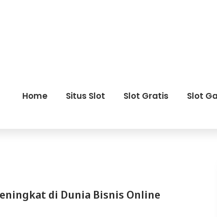
Home
Situs Slot
Slot Gratis
Slot 
ningkat di Dunia Bisnis Online