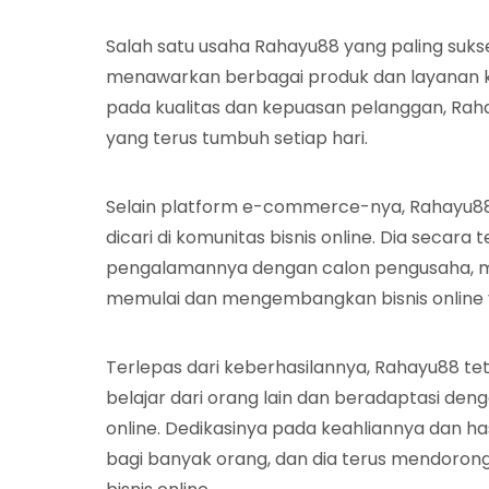
Salah satu usaha Rahayu88 yang paling su
menawarkan berbagai produk dan layanan k
pada kualitas dan kepuasan pelanggan, Ra
yang terus tumbuh setiap hari.
Selain platform e-commerce-nya, Rahayu8
dicari di komunitas bisnis online. Dia seca
pengalamannya dengan calon pengusaha, 
memulai dan mengembangkan bisnis online 
Terlepas dari keberhasilannya, Rahayu88 te
belajar dari orang lain dan beradaptasi deng
online. Dedikasinya pada keahliannya dan ha
bagi banyak orang, dan dia terus mendorong