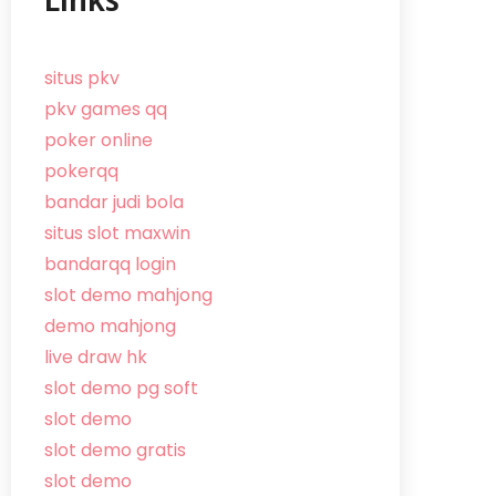
situs pkv
pkv games qq
poker online
pokerqq
bandar judi bola
situs slot maxwin
bandarqq login
slot demo mahjong
demo mahjong
live draw hk
slot demo pg soft
slot demo
slot demo gratis
slot demo