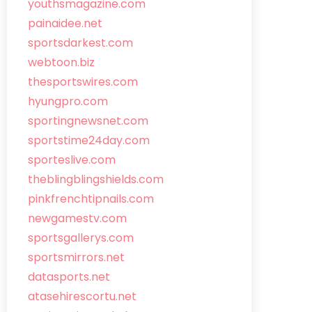
youthsmagazine.com
painaidee.net
sportsdarkest.com
webtoon.biz
thesportswires.com
hyungpro.com
sportingnewsnet.com
sportstime24day.com
sporteslive.com
theblingblingshields.com
pinkfrenchtipnails.com
newgamestv.com
sportsgallerys.com
sportsmirrors.net
datasports.net
atasehirescortu.net