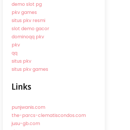
demo slot pg
pkv games
situs pkv resmi
slot demo gacor
dominoqq pkv
pkv
qq
situs pkv
situs pkv games
Links
punjwanis.com
the-parcs-clematiscondos.com
jusu-gb.com