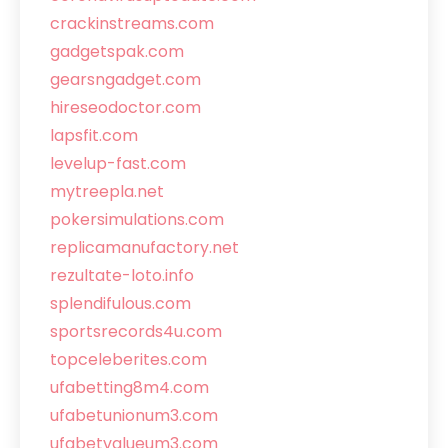
crackinstreams.com
gadgetspak.com
gearsngadget.com
hireseodoctor.com
lapsfit.com
levelup-fast.com
mytreepla.net
pokersimulations.com
replicamanufactory.net
rezultate-loto.info
splendifulous.com
sportsrecords4u.com
topceleberites.com
ufabetting8m4.com
ufabetunionum3.com
ufabetvalueum3.com