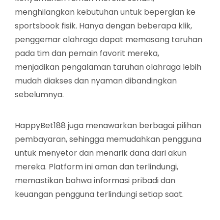
menghilangkan kebutuhan untuk bepergian ke
sportsbook fisik. Hanya dengan beberapa klik,
penggemar olahraga dapat memasang taruhan
pada tim dan pemain favorit mereka,
menjadikan pengalaman taruhan olahraga lebih
mudah diakses dan nyaman dibandingkan
sebelumnya.
HappyBet188 juga menawarkan berbagai pilihan
pembayaran, sehingga memudahkan pengguna
untuk menyetor dan menarik dana dari akun
mereka. Platform ini aman dan terlindungi,
memastikan bahwa informasi pribadi dan
keuangan pengguna terlindungi setiap saat.