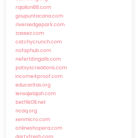
rajalion88.com
goupuntacana.com
riversedgepark.com
zaseez.com
catchycrunch.com
nofaphub.com
nefertitingalls.com
patsyscreations.com
income4proof.com
educaritas.org
lensajelajah.com
betflik09.net
ncaq.org
xenmicro.com
onlineshopera.com
dartyfresh.com