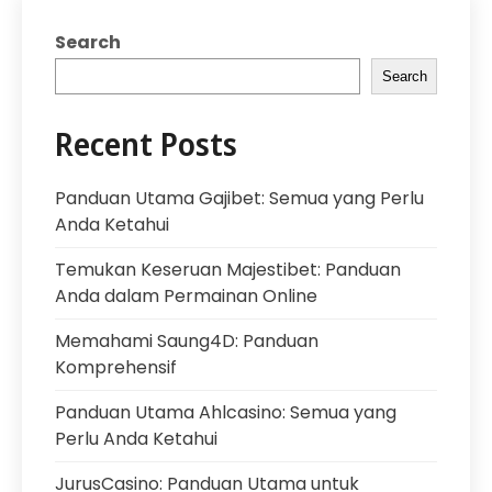
Search
Search
Recent Posts
Panduan Utama Gajibet: Semua yang Perlu
Anda Ketahui
Temukan Keseruan Majestibet: Panduan
Anda dalam Permainan Online
Memahami Saung4D: Panduan
Komprehensif
Panduan Utama Ahlcasino: Semua yang
Perlu Anda Ketahui
JurusCasino: Panduan Utama untuk