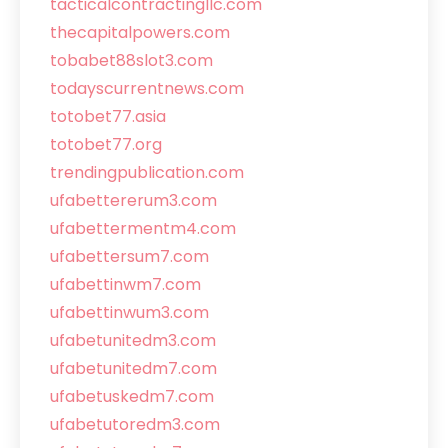
tacticalcontractingllc.com
thecapitalpowers.com
tobabet88slot3.com
todayscurrentnews.com
totobet77.asia
totobet77.org
trendingpublication.com
ufabettererum3.com
ufabettermentm4.com
ufabettersum7.com
ufabettinwm7.com
ufabettinwum3.com
ufabetunitedm3.com
ufabetunitedm7.com
ufabetuskedm7.com
ufabetutoredm3.com