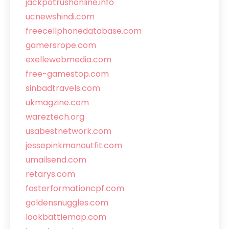
jackpotrushonline.info
ucnewshindi.com
freecellphonedatabase.com
gamersrope.com
exellewebmedia.com
free-gamestop.com
sinbadtravels.com
ukmagzine.com
wareztech.org
usabestnetwork.com
jessepinkmanoutfit.com
umailsend.com
retarys.com
fasterformationcpf.com
goldensnuggles.com
lookbattlemap.com