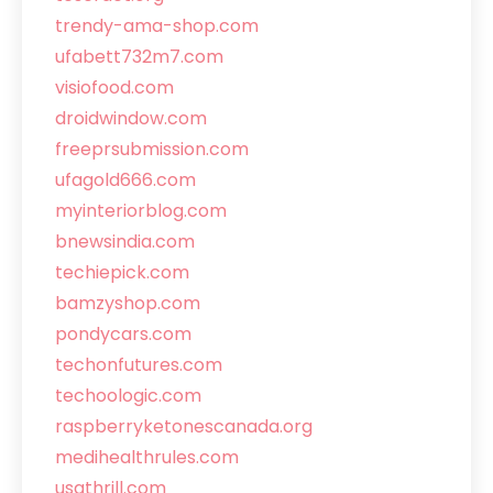
trendy-ama-shop.com
ufabett732m7.com
visiofood.com
droidwindow.com
freeprsubmission.com
ufagold666.com
myinteriorblog.com
bnewsindia.com
techiepick.com
bamzyshop.com
pondycars.com
techonfutures.com
techoologic.com
raspberryketonescanada.org
medihealthrules.com
usathrill.com