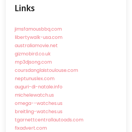
Links
jimsfamousbbq.com
libertywalk-usa.com
australiamovie.net
gizmobird.co.uk
mp3djsong.com
coursdanglaistoulouse.com
neptunuslex.com
auguri-di-natale.info
michelewatch.us
omega--watches.us
breitling-watches.us
tgarnettcentrallautoads.com
fixadvert.com