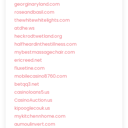
georginaryland.com
roseandbasil.com
thewhitewhitelights.com
atdhe.ws
heckrodtwetland.org
halfheardinthestillness.com
mybestmassagechair.com
ericreed.net
fluxetine.com
mobilecasino8760.com
betqq3.net
casinoloans5.us
CasinoAuction.us
kipooglecouk.us
mykitchennhome.com
aumoulinvert.com