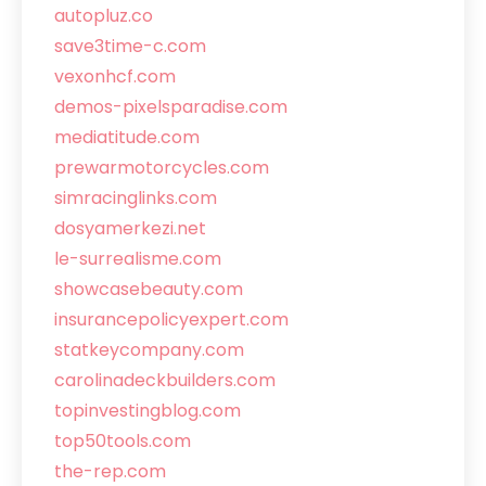
autopluz.co
save3time-c.com
vexonhcf.com
demos-pixelsparadise.com
mediatitude.com
prewarmotorcycles.com
simracinglinks.com
dosyamerkezi.net
le-surrealisme.com
showcasebeauty.com
insurancepolicyexpert.com
statkeycompany.com
carolinadeckbuilders.com
topinvestingblog.com
top50tools.com
the-rep.com