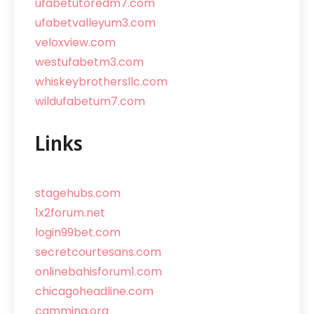
ufabetutoredm7.com
ufabetvalleyum3.com
veloxview.com
westufabetm3.com
whiskeybrothersllc.com
wildufabetum7.com
Links
stagehubs.com
1x2forum.net
login99bet.com
secretcourtesans.com
onlinebahisforum1.com
chicagoheadline.com
camming.org