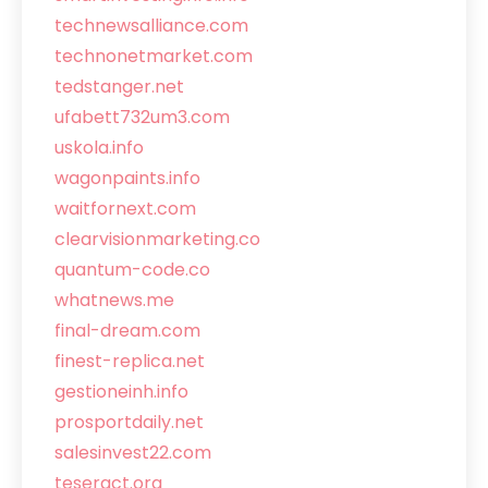
technewsalliance.com
technonetmarket.com
tedstanger.net
ufabett732um3.com
uskola.info
wagonpaints.info
waitfornext.com
clearvisionmarketing.co
quantum-code.co
whatnews.me
final-dream.com
finest-replica.net
gestioneinh.info
prosportdaily.net
salesinvest22.com
teseract.org