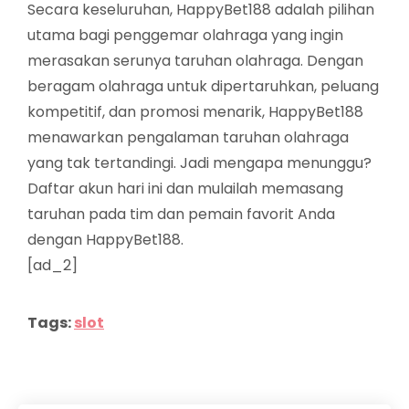
Secara keseluruhan, HappyBet188 adalah pilihan
utama bagi penggemar olahraga yang ingin
merasakan serunya taruhan olahraga. Dengan
beragam olahraga untuk dipertaruhkan, peluang
kompetitif, dan promosi menarik, HappyBet188
menawarkan pengalaman taruhan olahraga
yang tak tertandingi. Jadi mengapa menunggu?
Daftar akun hari ini dan mulailah memasang
taruhan pada tim dan pemain favorit Anda
dengan HappyBet188.
[ad_2]
Tags:
slot