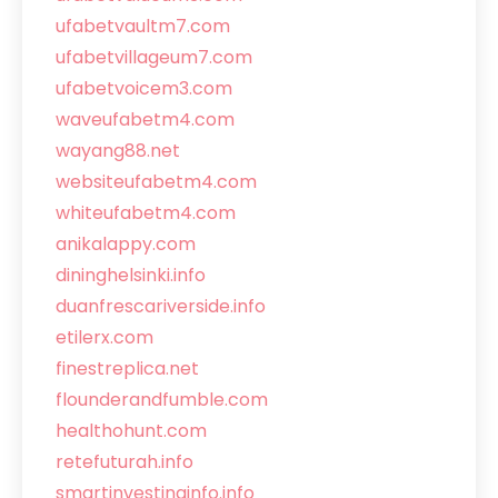
ufabetvaultm7.com
ufabetvillageum7.com
ufabetvoicem3.com
waveufabetm4.com
wayang88.net
websiteufabetm4.com
whiteufabetm4.com
anikalappy.com
dininghelsinki.info
duanfrescariverside.info
etilerx.com
finestreplica.net
flounderandfumble.com
healthohunt.com
retefuturah.info
smartinvestinginfo.info