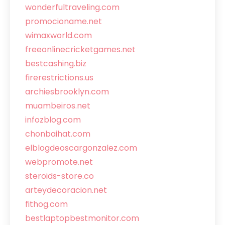
wonderfultraveling.com
promocioname.net
wimaxworld.com
freeonlinecricketgames.net
bestcashing.biz
firerestrictions.us
archiesbrooklyn.com
muambeiros.net
infozblog.com
chonbaihat.com
elblogdeoscargonzalez.com
webpromote.net
steroids-store.co
arteydecoracion.net
fithog.com
bestlaptopbestmonitor.com