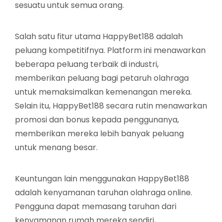
sesuatu untuk semua orang.
Salah satu fitur utama HappyBet188 adalah
peluang kompetitifnya. Platform ini menawarkan
beberapa peluang terbaik di industri,
memberikan peluang bagi petaruh olahraga
untuk memaksimalkan kemenangan mereka.
Selain itu, HappyBet188 secara rutin menawarkan
promosi dan bonus kepada penggunanya,
memberikan mereka lebih banyak peluang
untuk menang besar.
Keuntungan lain menggunakan HappyBet188
adalah kenyamanan taruhan olahraga online.
Pengguna dapat memasang taruhan dari
kenyamanan rumah mereka sendiri,