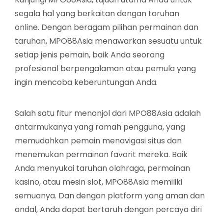
segala hal yang berkaitan dengan taruhan
online. Dengan beragam pilihan permainan dan
taruhan, MPO88Asia menawarkan sesuatu untuk
setiap jenis pemain, baik Anda seorang
profesional berpengalaman atau pemula yang
ingin mencoba keberuntungan Anda.
Salah satu fitur menonjol dari MPO88Asia adalah
antarmukanya yang ramah pengguna, yang
memudahkan pemain menavigasi situs dan
menemukan permainan favorit mereka. Baik
Anda menyukai taruhan olahraga, permainan
kasino, atau mesin slot, MPO88Asia memiliki
semuanya. Dan dengan platform yang aman dan
andal, Anda dapat bertaruh dengan percaya diri