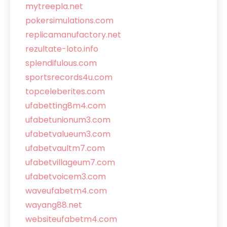
mytreepla.net
pokersimulations.com
replicamanufactory.net
rezultate-loto.info
splendifulous.com
sportsrecords4u.com
topceleberites.com
ufabetting8m4.com
ufabetunionum3.com
ufabetvalueum3.com
ufabetvaultm7.com
ufabetvillageum7.com
ufabetvoicem3.com
waveufabetm4.com
wayang88.net
websiteufabetm4.com