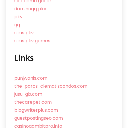
slot demo gacor
dominoqq pkv
pkv
qq
situs pkv
situs pkv games
Links
punjwanis.com
the-parcs-clematiscondos.com
jusu-gb.com
thecarepet.com
blogwriterplus.com
guestpostingseo.com
casinogambitpro.info