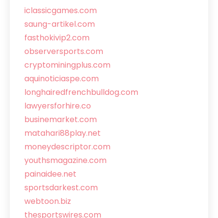
iclassicgames.com
saung-artikel.com
fasthokivip2.com
observersports.com
cryptominingplus.com
aquinoticiaspe.com
longhairedfrenchbulldog.com
lawyersforhire.co
businemarket.com
matahari88play.net
moneydescriptor.com
youthsmagazine.com
painaidee.net
sportsdarkest.com
webtoon.biz
thesportswires.com