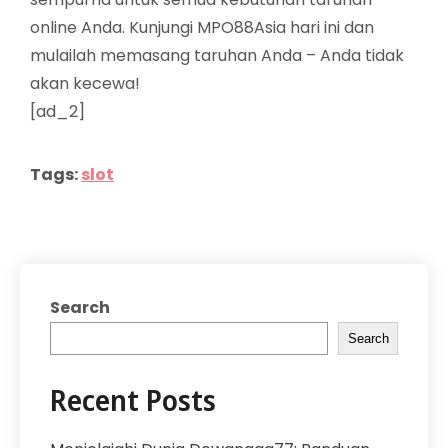
online Anda. Kunjungi MPO88Asia hari ini dan
mulailah memasang taruhan Anda – Anda tidak
akan kecewa!
[ad_2]
Tags:
slot
Search
Search
Recent Posts