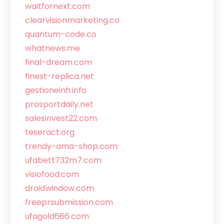
waitfornext.com
clearvisionmarketing.co
quantum-code.co
whatnews.me
final-dream.com
finest-replica.net
gestioneinh.info
prosportdaily.net
salesinvest22.com
teseract.org
trendy-ama-shop.com
ufabett732m7.com
visiofood.com
droidwindow.com
freeprsubmission.com
ufagold666.com