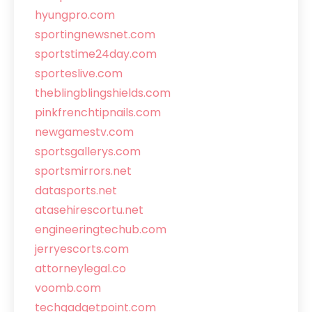
hyungpro.com
sportingnewsnet.com
sportstime24day.com
sporteslive.com
theblingblingshields.com
pinkfrenchtipnails.com
newgamestv.com
sportsgallerys.com
sportsmirrors.net
datasports.net
atasehirescortu.net
engineeringtechub.com
jerryescorts.com
attorneylegal.co
voomb.com
techgadgetpoint.com