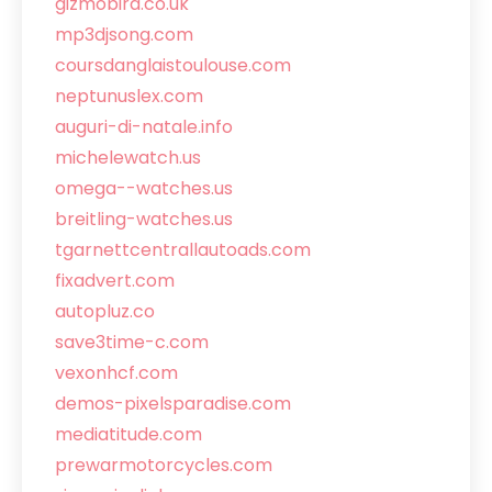
gizmobird.co.uk
mp3djsong.com
coursdanglaistoulouse.com
neptunuslex.com
auguri-di-natale.info
michelewatch.us
omega--watches.us
breitling-watches.us
tgarnettcentrallautoads.com
fixadvert.com
autopluz.co
save3time-c.com
vexonhcf.com
demos-pixelsparadise.com
mediatitude.com
prewarmotorcycles.com