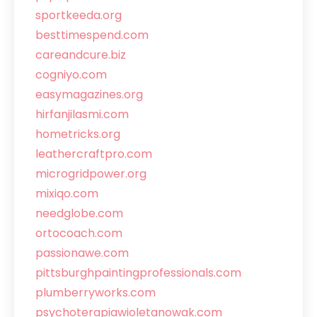
sportkeeda.org
besttimespend.com
careandcure.biz
cogniyo.com
easymagazines.org
hirfanjilasmi.com
hometricks.org
leathercraftpro.com
microgridpower.org
mixiqo.com
needglobe.com
ortocoach.com
passionawe.com
pittsburghpaintingprofessionals.com
plumberryworks.com
psychoterapiawioletanowak.com