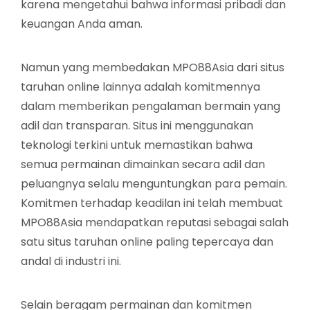
karena mengetahui bahwa informasi pribadi dan
keuangan Anda aman.
Namun yang membedakan MPO88Asia dari situs
taruhan online lainnya adalah komitmennya
dalam memberikan pengalaman bermain yang
adil dan transparan. Situs ini menggunakan
teknologi terkini untuk memastikan bahwa
semua permainan dimainkan secara adil dan
peluangnya selalu menguntungkan para pemain.
Komitmen terhadap keadilan ini telah membuat
MPO88Asia mendapatkan reputasi sebagai salah
satu situs taruhan online paling tepercaya dan
andal di industri ini.
Selain beragam permainan dan komitmen