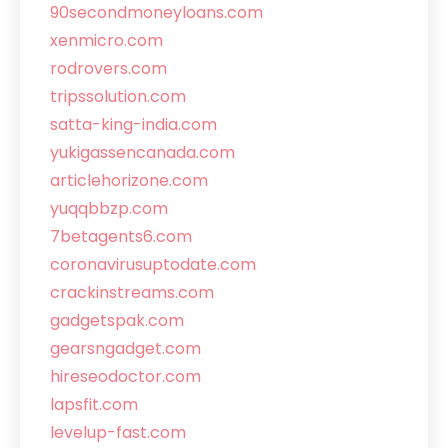
90secondmoneyloans.com
xenmicro.com
rodrovers.com
tripssolution.com
satta-king-india.com
yukigassencanada.com
articlehorizone.com
yuqqbbzp.com
7betagents6.com
coronavirusuptodate.com
crackinstreams.com
gadgetspak.com
gearsngadget.com
hireseodoctor.com
lapsfit.com
levelup-fast.com