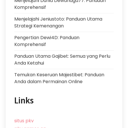
Menjelajahi Dunia Dewanaga77: Panduan
Komprehensif
Menjelajahi Jeniustoto: Panduan Utama
Strategi Kemenangan
Pengertian Dewi4D: Panduan
Komprehensif
Panduan Utama Gajibet: Semua yang Perlu
Anda Ketahui
Temukan Keseruan Majestibet: Panduan
Anda dalam Permainan Online
Links
situs pkv