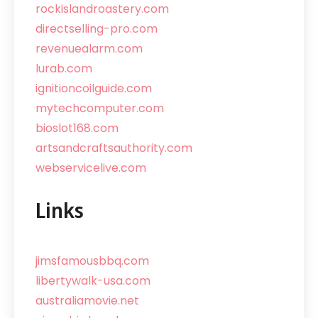
rockislandroastery.com
directselling-pro.com
revenuealarm.com
lurab.com
ignitioncoilguide.com
mytechcomputer.com
bioslot168.com
artsandcraftsauthority.com
webservicelive.com
Links
jimsfamousbbq.com
libertywalk-usa.com
australiamovie.net