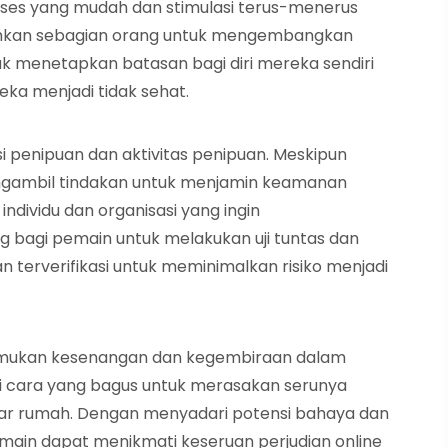
ses yang mudah dan stimulasi terus-menerus
hkan sebagian orang untuk mengembangkan
uk menetapkan batasan bagi diri mereka sendiri
ka menjadi tidak sehat.
nsi penipuan dan aktivitas penipuan. Meskipun
ngambil tindakan untuk menjamin keamanan
ndividu dan organisasi yang ingin
g bagi pemain untuk melakukan uji tuntas dan
terverifikasi untuk meminimalkan risiko menjadi
nemukan kesenangan dan kegembiraan dalam
di cara yang bagus untuk merasakan serunya
uar rumah. Dengan menyadari potensi bahaya dan
emain dapat menikmati keseruan perjudian online