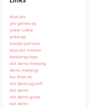
situs pkv
pkv games qq
poker online
pokerqq
bandar judi bola
situs slot maxwin
bandarqq login
slot demo mahjong
demo mahjong
live draw hk
slot demo pg soft
slot demo
slot demo gratis
slot demo