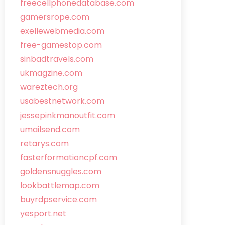
freecellphonedatabase.com
gamersrope.com
exellewebmedia.com
free-gamestop.com
sinbadtravels.com
ukmagzine.com
wareztech.org
usabestnetwork.com
jessepinkmanoutfit.com
umailsend.com
retarys.com
fasterformationcpf.com
goldensnuggles.com
lookbattlemap.com
buyrdpservice.com
yesport.net