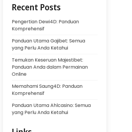
Recent Posts
Pengertian Dewi4D: Panduan
Komprehensif
Panduan Utama Gajibet: Semua
yang Perlu Anda Ketahui
Temukan Keseruan Majestibet:
Panduan Anda dalam Permainan
Online
Memahami Saung4D: Panduan
Komprehensif
Panduan Utama Ahlcasino: Semua
yang Perlu Anda Ketahui
Links