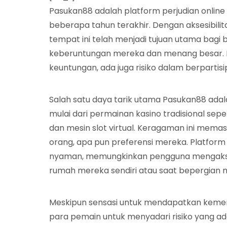
Pasukan88 adalah platform perjudian onlin
beberapa tahun terakhir. Dengan aksesibili
tempat ini telah menjadi tujuan utama bagi 
keberuntungan mereka dan menang besar. N
keuntungan, ada juga risiko dalam berpartisi
Salah satu daya tarik utama Pasukan88 ad
mulai dari permainan kasino tradisional sep
dan mesin slot virtual. Keragaman ini mema
orang, apa pun preferensi mereka. Platform
nyaman, memungkinkan pengguna mengakse
rumah mereka sendiri atau saat bepergian me
Meskipun sensasi untuk mendapatkan kemena
para pemain untuk menyadari risiko yang ad