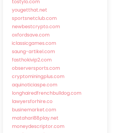
tostylo.com
yougetthat.net
sportsnetclub.com
newbestcrypto.com
oxfordsave.com
iclassicgames.com
saung-artikel.com
fasthokivip2.com
observersports.com
cryptominingplus.com
aquinoticiaspe.com
longhairedfrenchbulldog.com
lawyersforhire.co
businemarket.com
matahari88play.net
moneydescriptor.com