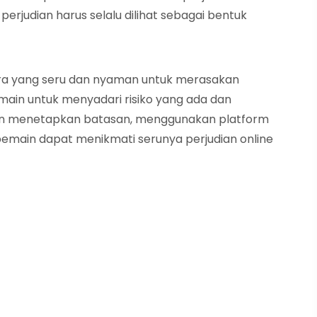
erjudian harus selalu dilihat sebagai bentuk
a yang seru dan nyaman untuk merasakan
emain untuk menyadari risiko yang ada dan
an menetapkan batasan, menggunakan platform
pemain dapat menikmati serunya perjudian online