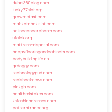
dubai360blog.com
lucky77slot.org
growmefast.com
mahkotahokislot.com
onlinecancerpharm.com
ufalek.org
mattress-disposal.com
happyflooringandcabinets.com
bodybuildinglife.co
qrdoggy.com
technologygud.com
realshocknews.com
pickgb.com
healthmistakes.com
ksfashiondresses.com
patterntrader.org