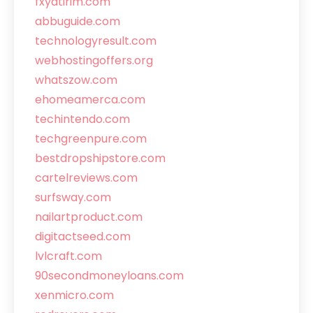
fxyatirim.com
abbuguide.com
technologyresult.com
webhostingoffers.org
whatszow.com
ehomeamerca.com
techintendo.com
techgreenpure.com
bestdropshipstore.com
cartelreviews.com
surfsway.com
nailartproduct.com
digitactseed.com
lvlcraft.com
90secondmoneyloans.com
xenmicro.com