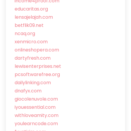
income4proof.com
educaritas.org
lensajelajah.com
betflik09.net
ncaq.org
xenmicro.com
onlineshopera.com
dartyfresh.com
lewisenterprises.net
pcsoftwarefree.org
dailylinking.com
dnafyx.com
giocolenuvole.com
iyouessential.com
withloveamity.com
youlearncode.com