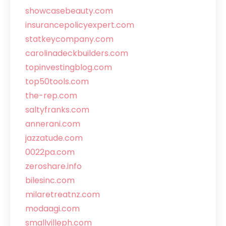
showcasebeauty.com
insurancepolicyexpert.com
statkeycompany.com
carolinadeckbuilders.com
topinvestingblog.com
top50tools.com
the-rep.com
saltyfranks.com
annerani.com
jazzatude.com
0022pa.com
zeroshare.info
bilesinc.com
milaretreatnz.com
modaagi.com
smallvilleph.com