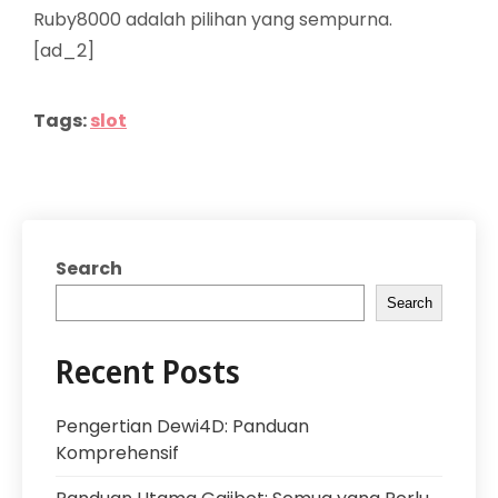
Ruby8000 adalah pilihan yang sempurna.
[ad_2]
Tags:
slot
Search
Search
Recent Posts
Pengertian Dewi4D: Panduan
Komprehensif