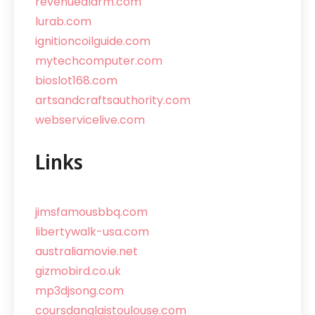
revenuealarm.com
lurab.com
ignitioncoilguide.com
mytechcomputer.com
bioslot168.com
artsandcraftsauthority.com
webservicelive.com
Links
jimsfamousbbq.com
libertywalk-usa.com
australiamovie.net
gizmobird.co.uk
mp3djsong.com
coursdanglaistoulouse.com