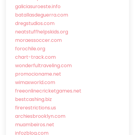
galiciasuroeste.info
batallasdeguerra.com
dregstudios.com
neatstuffhelpskids.org
moraessoccer.com
forochile.org
chart-track.com
wonderfultraveling.com
promocioname.net
wimaxworld.com
freeonlinecricketgames.net
bestcashing.biz
firerestrictions.us
archiesbrooklyn.com
muambeiros.net
infozblog.com