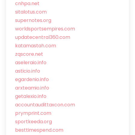
cnhpa.net
sitalotus.com
supernotes.org
worldsportsempires.com
updatecentral360.com
katamastah.com
zqscore.net
aseleraio.info
asticio.info
egardenio.info
arxteamio.info
getalexio.info
accountaudittaxcon.com
prymprint.com
sportkeeda.org
besttimespend.com