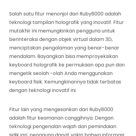
Salah satu fitur menonjol dari Ruby8000 adalah
teknologi tampilan holografik yang inovatif. Fitur
mutakhir ini memungkinkan pengguna untuk
berinteraksi dengan objek virtual dalam 3D,
menciptakan pengalaman yang benar-benar
mendalam. Bayangkan bisa memproyeksikan
keyboard holografik ke permukaan apa pun dan
mengetik seolah -olah Anda menggunakan
keyboard fisik. Kemungkinannya tidak terbatas
dengan teknologi inovatif ini.
Fitur lain yang mengesankan dari Ruby8000
adalah fitur keamanan canggihnya. Dengan
teknologi pengenalan wajah dan pemindaian
sidik jari, pengguna dapat yakin bahwa informasi