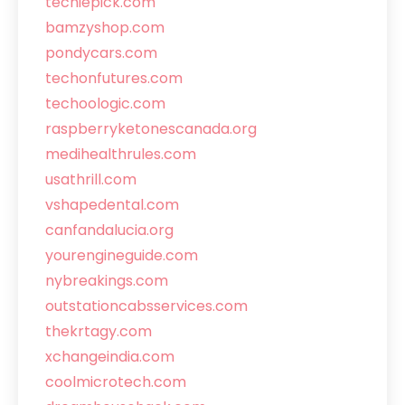
techiepick.com
bamzyshop.com
pondycars.com
techonfutures.com
techoologic.com
raspberryketonescanada.org
medihealthrules.com
usathrill.com
vshapedental.com
canfandalucia.org
yourengineguide.com
nybreakings.com
outstationcabsservices.com
thekrtagy.com
xchangeindia.com
coolmicrotech.com