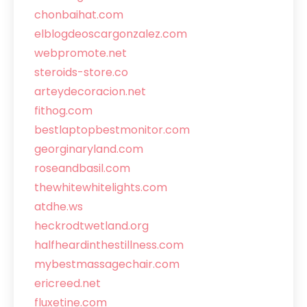
chonbaihat.com
elblogdeoscargonzalez.com
webpromote.net
steroids-store.co
arteydecoracion.net
fithog.com
bestlaptopbestmonitor.com
georginaryland.com
roseandbasil.com
thewhitewhitelights.com
atdhe.ws
heckrodtwetland.org
halfheardinthestillness.com
mybestmassagechair.com
ericreed.net
fluxetine.com