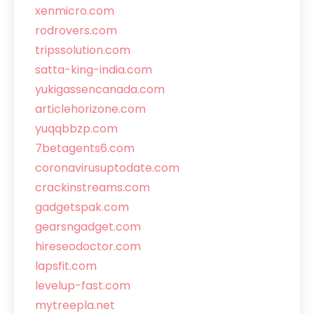
xenmicro.com
rodrovers.com
tripssolution.com
satta-king-india.com
yukigassencanada.com
articlehorizone.com
yuqqbbzp.com
7betagents6.com
coronavirusuptodate.com
crackinstreams.com
gadgetspak.com
gearsngadget.com
hireseodoctor.com
lapsfit.com
levelup-fast.com
mytreepla.net