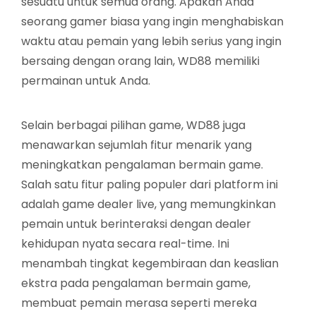
sesuatu untuk semua orang. Apakah Anda
seorang gamer biasa yang ingin menghabiskan
waktu atau pemain yang lebih serius yang ingin
bersaing dengan orang lain, WD88 memiliki
permainan untuk Anda.
Selain berbagai pilihan game, WD88 juga
menawarkan sejumlah fitur menarik yang
meningkatkan pengalaman bermain game.
Salah satu fitur paling populer dari platform ini
adalah game dealer live, yang memungkinkan
pemain untuk berinteraksi dengan dealer
kehidupan nyata secara real-time. Ini
menambah tingkat kegembiraan dan keaslian
ekstra pada pengalaman bermain game,
membuat pemain merasa seperti mereka