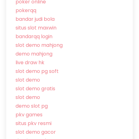
poker online
pokerqq
bandar judi bola
situs slot maxwin
bandarqq login
slot demo mahjong
demo mahjong
live draw hk
slot demo pg soft
slot demo
slot demo gratis
slot demo
demo slot pg
pkv games
situs pkv resmi
slot demo gacor