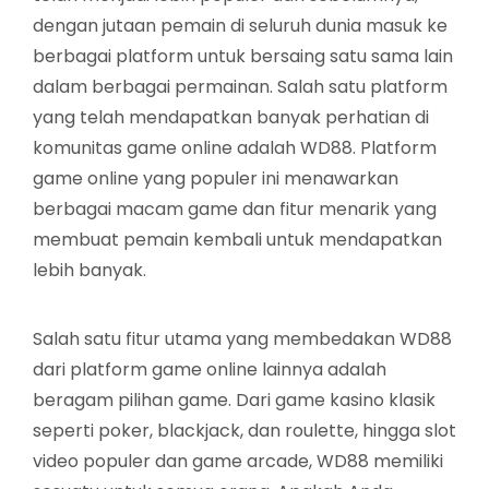
dengan jutaan pemain di seluruh dunia masuk ke
berbagai platform untuk bersaing satu sama lain
dalam berbagai permainan. Salah satu platform
yang telah mendapatkan banyak perhatian di
komunitas game online adalah WD88. Platform
game online yang populer ini menawarkan
berbagai macam game dan fitur menarik yang
membuat pemain kembali untuk mendapatkan
lebih banyak.
Salah satu fitur utama yang membedakan WD88
dari platform game online lainnya adalah
beragam pilihan game. Dari game kasino klasik
seperti poker, blackjack, dan roulette, hingga slot
video populer dan game arcade, WD88 memiliki