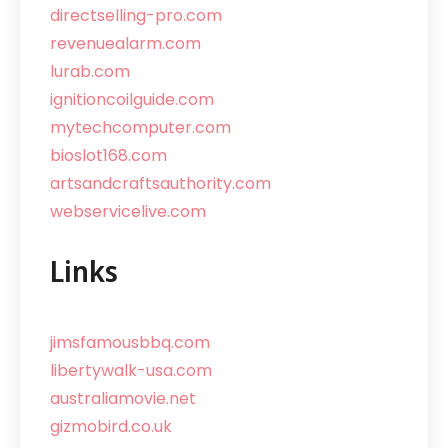
directselling-pro.com
revenuealarm.com
lurab.com
ignitioncoilguide.com
mytechcomputer.com
bioslot168.com
artsandcraftsauthority.com
webservicelive.com
Links
jimsfamousbbq.com
libertywalk-usa.com
australiamovie.net
gizmobird.co.uk