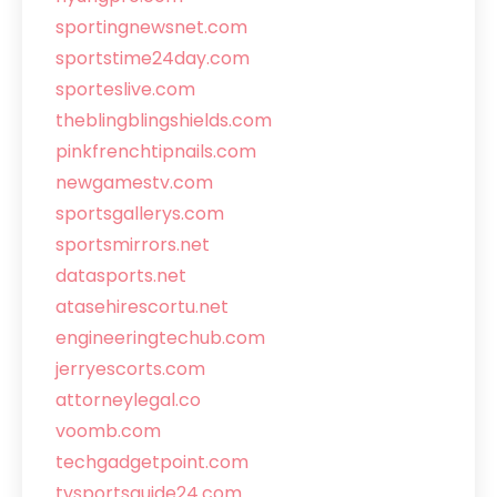
sportingnewsnet.com
sportstime24day.com
sporteslive.com
theblingblingshields.com
pinkfrenchtipnails.com
newgamestv.com
sportsgallerys.com
sportsmirrors.net
datasports.net
atasehirescortu.net
engineeringtechub.com
jerryescorts.com
attorneylegal.co
voomb.com
techgadgetpoint.com
tvsportsguide24.com