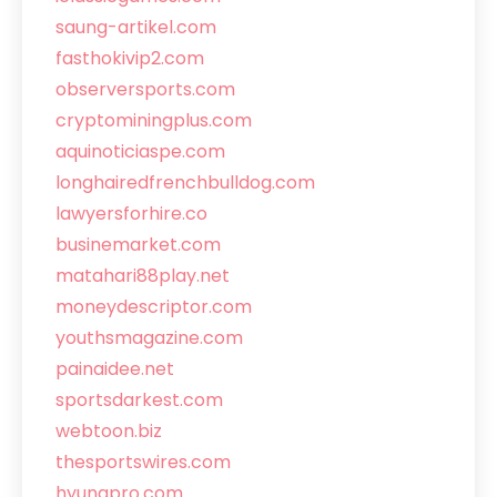
saung-artikel.com
fasthokivip2.com
observersports.com
cryptominingplus.com
aquinoticiaspe.com
longhairedfrenchbulldog.com
lawyersforhire.co
businemarket.com
matahari88play.net
moneydescriptor.com
youthsmagazine.com
painaidee.net
sportsdarkest.com
webtoon.biz
thesportswires.com
hyungpro.com