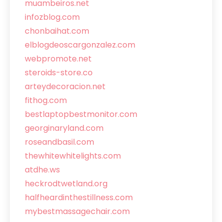
muambeiros.net
infozblog.com
chonbaihat.com
elblogdeoscargonzalez.com
webpromote.net
steroids-store.co
arteydecoracion.net
fithog.com
bestlaptopbestmonitor.com
georginaryland.com
roseandbasil.com
thewhitewhitelights.com
atdhe.ws
heckrodtwetland.org
halfheardinthestillness.com
mybestmassagechair.com