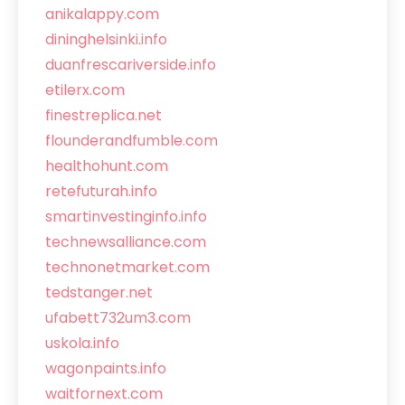
anikalappy.com
dininghelsinki.info
duanfrescariverside.info
etilerx.com
finestreplica.net
flounderandfumble.com
healthohunt.com
retefuturah.info
smartinvestinginfo.info
technewsalliance.com
technonetmarket.com
tedstanger.net
ufabett732um3.com
uskola.info
wagonpaints.info
waitfornext.com