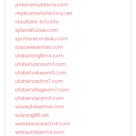
pokersimulations.com
replicamanufactory.net
rezultate-loto.info
splendifulous.com
sportsrecords4u.com
topceleberites.com
ufabetting8m4.com
ufabetunionum3.com
ufabetvalueum3.com
ufabetvaultm7.com
ufabetvillageum7.com
ufabetvoicem3.com
waveufabetm4.com
wayang88.net
websiteufabetm4.com
whiteufabetm4.com