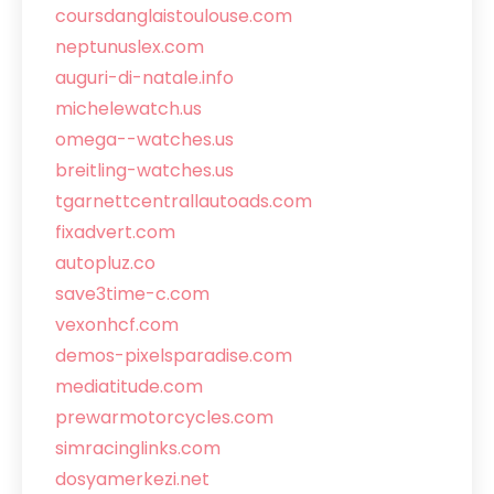
coursdanglaistoulouse.com
neptunuslex.com
auguri-di-natale.info
michelewatch.us
omega--watches.us
breitling-watches.us
tgarnettcentrallautoads.com
fixadvert.com
autopluz.co
save3time-c.com
vexonhcf.com
demos-pixelsparadise.com
mediatitude.com
prewarmotorcycles.com
simracinglinks.com
dosyamerkezi.net