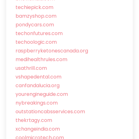
techiepick.com
bamzyshop.com
pondycars.com
techonfutures.com
techoologic.com
raspberryketonescanada.org
medihealthrules.com
usathrill.com
vshapedental.com
canfandalucia.org
yourengineguide.com
nybreakings.com
outstationcabsservices.com
thekrtagy.com
xchangeindia.com
coolmicrotech.com