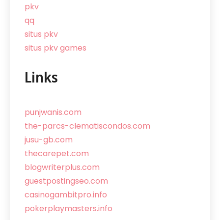
pkv
qq
situs pkv
situs pkv games
Links
punjwanis.com
the-parcs-clematiscondos.com
jusu-gb.com
thecarepet.com
blogwriterplus.com
guestpostingseo.com
casinogambitpro.info
pokerplaymasters.info