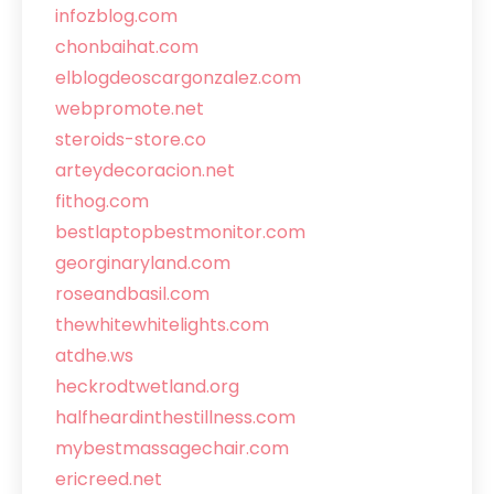
infozblog.com
chonbaihat.com
elblogdeoscargonzalez.com
webpromote.net
steroids-store.co
arteydecoracion.net
fithog.com
bestlaptopbestmonitor.com
georginaryland.com
roseandbasil.com
thewhitewhitelights.com
atdhe.ws
heckrodtwetland.org
halfheardinthestillness.com
mybestmassagechair.com
ericreed.net