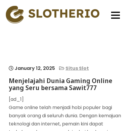
Skip
to
content
Slot Demo Gratis
Coba demo gratis X500 dari Pragmatic
Pragmatic Play X500,
Play malam ini dan rasakan pengalaman
menang besar tanpa biaya. Slot gacor
Mainkan Slot Gacor
ini menjanjikan hasil maksimal.
Malam Ini
January 12, 2025
Situs Slot
Menjelajahi Dunia Gaming Online
yang Seru bersama Sawit777
[ad_1]
Game online telah menjadi hobi populer bagi
banyak orang di seluruh dunia. Dengan kemajuan
teknologi dan internet, pemain kini dapat