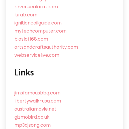
revenuealarm.com
lurab.com
ignitioncoilguide.com
mytechcomputer.com
bioslot168.com
artsandcraftsauthority.com
webservicelive.com
Links
jimsfamousbbq.com
libertywalk-usa.com
australiamovie.net
gizmobird.co.uk
mp3djsong.com