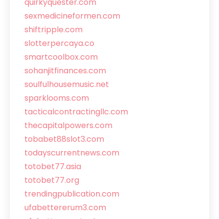
quirkyquester.com
sexmedicineformen.com
shiftripple.com
slotterpercaya.co
smartcoolbox.com
sohanjitfinances.com
soulfulhousemusic.net
sparklooms.com
tacticalcontractingllc.com
thecapitalpowers.com
tobabet88slot3.com
todayscurrentnews.com
totobet77.asia
totobet77.org
trendingpublication.com
ufabettererum3.com