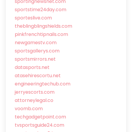
sportingnewsnet.com
sportstime24day.com
sporteslive.com
theblingblingshields.com
pinkfrenchtipnails.com
newgamestv.com
sportsgallerys.com
sportsmirrors.net
datasports.net
atasehirescortu.net
engineeringtechub.com
jerryescorts.com
attorneylegal.co
voomb.com
techgadgetpoint.com
tvsportsguide24.com