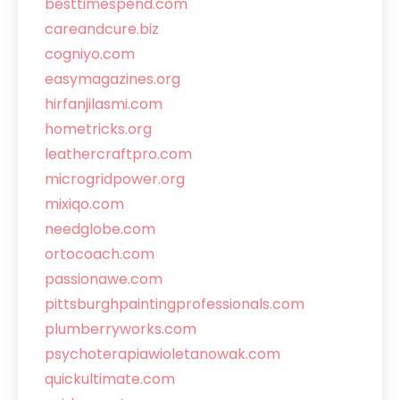
besttimespend.com
careandcure.biz
cogniyo.com
easymagazines.org
hirfanjilasmi.com
hometricks.org
leathercraftpro.com
microgridpower.org
mixiqo.com
needglobe.com
ortocoach.com
passionawe.com
pittsburghpaintingprofessionals.com
plumberryworks.com
psychoterapiawioletanowak.com
quickultimate.com