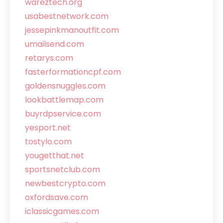
wareztech.org
usabestnetwork.com
jessepinkmanoutfit.com
umailsend.com
retarys.com
fasterformationcpf.com
goldensnuggles.com
lookbattlemap.com
buyrdpservice.com
yesport.net
tostylo.com
yougetthat.net
sportsnetclub.com
newbestcrypto.com
oxfordsave.com
iclassicgames.com