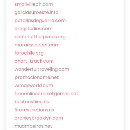
smallvilleph.com
galiciasuroeste.info
batallasdeguerra.com
dregstudios.com
neatstuffhelpskids.org
moraessoccer.com
forochile.org
chart-track.com
wonderfultraveling.com
promocioname.net
wimaxworld.com
freeonlinecricketgames.net
bestcashing.biz
firerestrictions.us
archiesbrooklyn.com
muambeiros.net