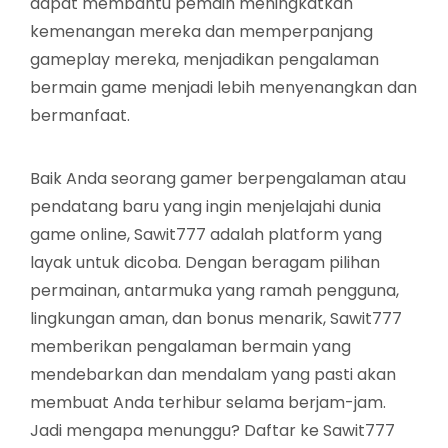
dapat membantu pemain meningkatkan
kemenangan mereka dan memperpanjang
gameplay mereka, menjadikan pengalaman
bermain game menjadi lebih menyenangkan dan
bermanfaat.
Baik Anda seorang gamer berpengalaman atau
pendatang baru yang ingin menjelajahi dunia
game online, Sawit777 adalah platform yang
layak untuk dicoba. Dengan beragam pilihan
permainan, antarmuka yang ramah pengguna,
lingkungan aman, dan bonus menarik, Sawit777
memberikan pengalaman bermain yang
mendebarkan dan mendalam yang pasti akan
membuat Anda terhibur selama berjam-jam.
Jadi mengapa menunggu? Daftar ke Sawit777