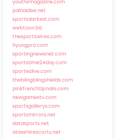
youthsmagazine.com
painaidee.net
sportsdarkest.com
webtoon.biz
thesportswires.com
hyungpro.com
sportingnewsnet.com
sportstime24day.com
sporteslive.com
theblingblingshields.com
pinkfrenchtipnails.com
newgamestv.com
sportsgallerys.com
sportsmirrors.net
datasports.net
atasehirescortu.net