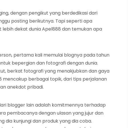
ing, dengan pengikut yang berdedikasi dari
 posting berikutnya. Tapi seperti apa
hat lebih dekat dunia Apel888 dan temukan apa
erson, pertama kali memulai blognya pada tahun
untuk bepergian dan fotografi dengan dunia.
t, berkat fotografi yang menakjubkan dan gaya
88 mencakup berbagai topik, dari tips perjalanan
dan anekdot pribadi.
ari blogger lain adalah komitmennya terhadap
ra pembacanya dengan ulasan yang jujur ​​dan
 dia kunjungi dan produk yang dia coba.