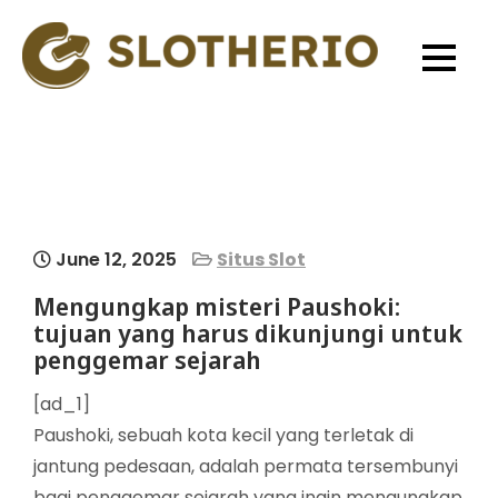
Skip
to
content
Slot Demo Gratis
Coba demo gratis X500 dari Pragmatic
Pragmatic Play X500,
Play malam ini dan rasakan pengalaman
menang besar tanpa biaya. Slot gacor
Mainkan Slot Gacor
ini menjanjikan hasil maksimal.
Malam Ini
June 12, 2025
Situs Slot
Mengungkap misteri Paushoki:
tujuan yang harus dikunjungi untuk
penggemar sejarah
[ad_1]
Paushoki, sebuah kota kecil yang terletak di
jantung pedesaan, adalah permata tersembunyi
bagi penggemar sejarah yang ingin mengungkap