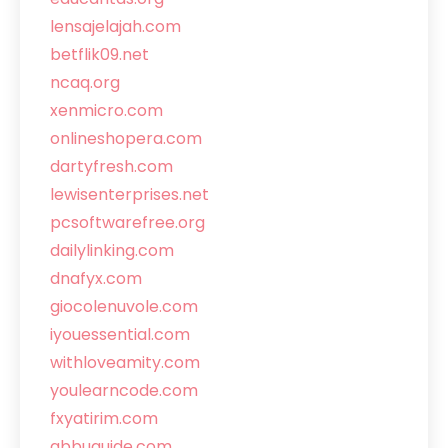
lensajelajah.com
betflik09.net
ncaq.org
xenmicro.com
onlineshopera.com
dartyfresh.com
lewisenterprises.net
pcsoftwarefree.org
dailylinking.com
dnafyx.com
giocolenuvole.com
iyouessential.com
withloveamity.com
youlearncode.com
fxyatirim.com
abbuguide.com