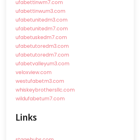
ufabettinwm7.com
ufabettinwum3.com
ufabetunitedm3.com
ufabetunitedm7.com
ufabetuskedm7.com
ufabetutoredm3.com
ufabetutoredm7.com
ufabetvalleyum3.com
veloxview.com
westufabetm3.com
whiskeybrothersllc.com
wildufabetum7.com
Links
stagehubs.com