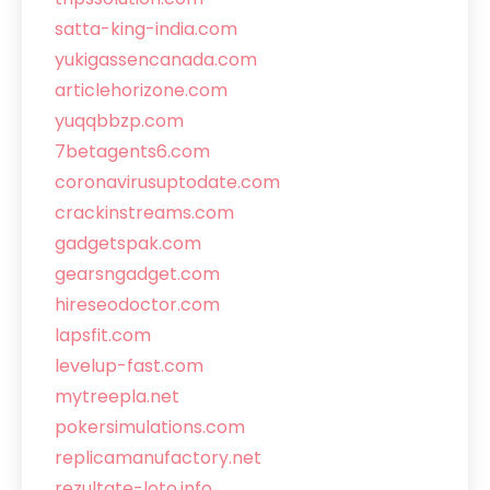
satta-king-india.com
yukigassencanada.com
articlehorizone.com
yuqqbbzp.com
7betagents6.com
coronavirusuptodate.com
crackinstreams.com
gadgetspak.com
gearsngadget.com
hireseodoctor.com
lapsfit.com
levelup-fast.com
mytreepla.net
pokersimulations.com
replicamanufactory.net
rezultate-loto.info