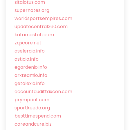
sitalotus.com
supernotes.org
worldsportsempires.com
updatecentral360.com
katamastah.com
zqscore.net
aseleraio.info
asticio.info
egardenio.info
arxteamio.info
getalexio.info
accountaudittaxcon.com
prymprint.com
sportkeeda.org
besttimespend.com
careandcure.biz