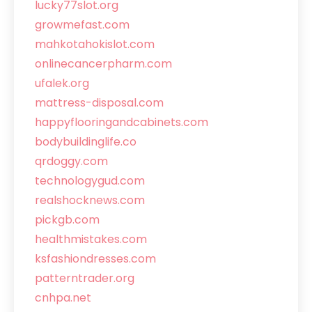
lucky77slot.org
growmefast.com
mahkotahokislot.com
onlinecancerpharm.com
ufalek.org
mattress-disposal.com
happyflooringandcabinets.com
bodybuildinglife.co
qrdoggy.com
technologygud.com
realshocknews.com
pickgb.com
healthmistakes.com
ksfashiondresses.com
patterntrader.org
cnhpa.net