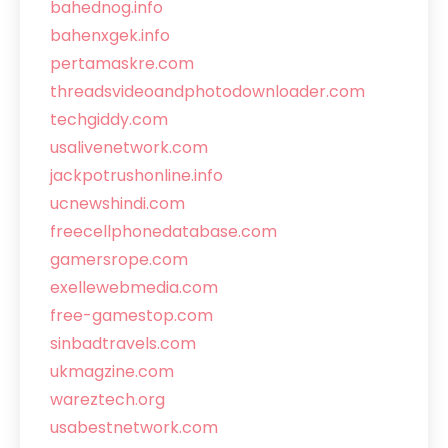
bahednog.info
bahenxgek.info
pertamaskre.com
threadsvideoandphotodownloader.com
techgiddy.com
usalivenetwork.com
jackpotrushonline.info
ucnewshindi.com
freecellphonedatabase.com
gamersrope.com
exellewebmedia.com
free-gamestop.com
sinbadtravels.com
ukmagzine.com
wareztech.org
usabestnetwork.com