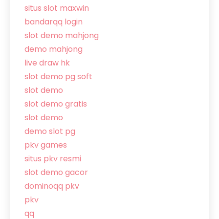
situs slot maxwin
bandarqq login
slot demo mahjong
demo mahjong
live draw hk
slot demo pg soft
slot demo
slot demo gratis
slot demo
demo slot pg
pkv games
situs pkv resmi
slot demo gacor
dominoqq pkv
pkv
qq