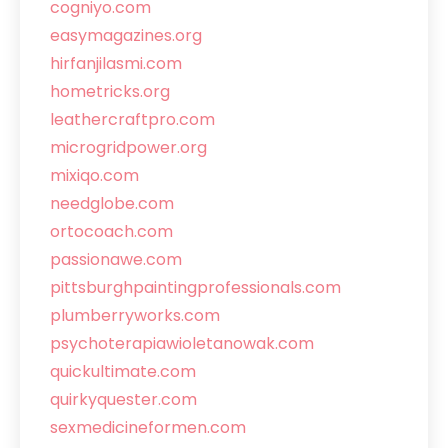
cogniyo.com
easymagazines.org
hirfanjilasmi.com
hometricks.org
leathercraftpro.com
microgridpower.org
mixiqo.com
needglobe.com
ortocoach.com
passionawe.com
pittsburghpaintingprofessionals.com
plumberryworks.com
psychoterapiawioletanowak.com
quickultimate.com
quirkyquester.com
sexmedicineformen.com