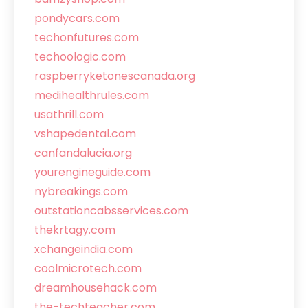
pondycars.com
techonfutures.com
techoologic.com
raspberryketonescanada.org
medihealthrules.com
usathrill.com
vshapedental.com
canfandalucia.org
yourengineguide.com
nybreakings.com
outstationcabsservices.com
thekrtagy.com
xchangeindia.com
coolmicrotech.com
dreamhousehack.com
the-techteacher.com