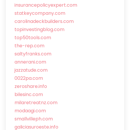
insurancepolicyexpert.com
statkeycompany.com
carolinadeckbuilders.com
topinvestingblog.com
top50tools.com
the-rep.com
saltyfranks.com
annerani.com
jazzatude.com
0022pa.com
zeroshare.info
bilesinc.com
milaretreatnz.com
modaagi.com
smallvilleph.com
galiciasuroeste.info