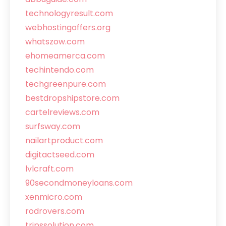
technologyresult.com
webhostingoffers.org
whatszow.com
ehomeamerca.com
techintendo.com
techgreenpure.com
bestdropshipstore.com
cartelreviews.com
surfsway.com
nailartproduct.com
digitactseed.com
lvlcraft.com
90secondmoneyloans.com
xenmicro.com
rodrovers.com
tripssolution.com