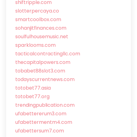
shiftripple.com
slotterpercaya.co
smartcoolbox.com
sohanjitfinances.com
soulfulhousemusic.net
sparklooms.com
tacticalcontractingllc.com
thecapitalpowers.com
tobabet88slot3.com
todayscurrentnews.com
totobet77.asia
totobet77.org
trendingpublication.com
ufabettererum3.com
ufabettermentm4.com
ufabettersum7.com