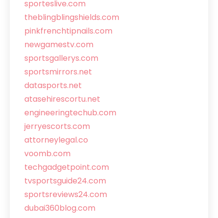
sporteslive.com
theblingblingshields.com
pinkfrenchtipnails.com
newgamestv.com
sportsgallerys.com
sportsmirrors.net
datasports.net
atasehirescortu.net
engineeringtechub.com
jerryescorts.com
attorneylegal.co
voomb.com
techgadgetpoint.com
tvsportsguide24.com
sportsreviews24.com
dubai360blog.com