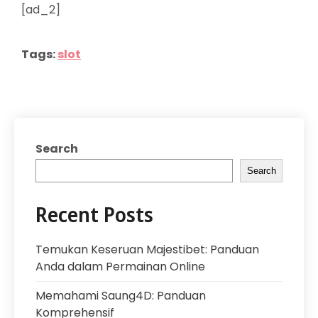
[ad_2]
Tags:
slot
Search
Search
Recent Posts
Temukan Keseruan Majestibet: Panduan
Anda dalam Permainan Online
Memahami Saung4D: Panduan
Komprehensif