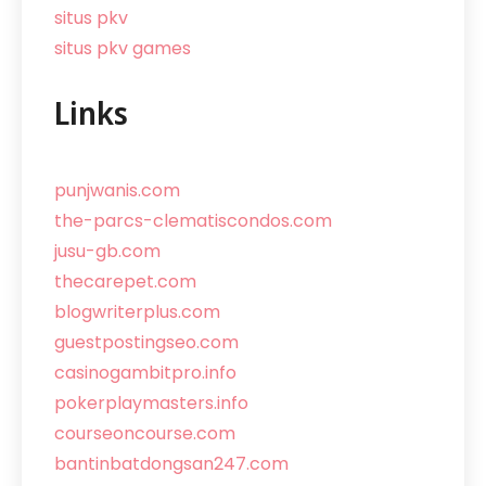
situs pkv
situs pkv games
Links
punjwanis.com
the-parcs-clematiscondos.com
jusu-gb.com
thecarepet.com
blogwriterplus.com
guestpostingseo.com
casinogambitpro.info
pokerplaymasters.info
courseoncourse.com
bantinbatdongsan247.com