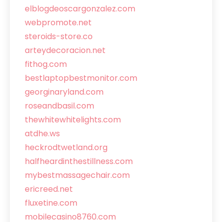
elblogdeoscargonzalez.com
webpromote.net
steroids-store.co
arteydecoracion.net
fithog.com
bestlaptopbestmonitor.com
georginaryland.com
roseandbasil.com
thewhitewhitelights.com
atdhe.ws
heckrodtwetland.org
halfheardinthestillness.com
mybestmassagechair.com
ericreed.net
fluxetine.com
mobilecasino8760.com