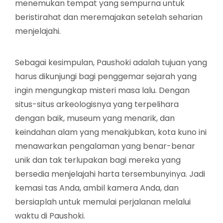
menemukan tempat yang sempurna untuk
beristirahat dan meremajakan setelah seharian
menjelajahi.
Sebagai kesimpulan, Paushoki adalah tujuan yang
harus dikunjungi bagi penggemar sejarah yang
ingin mengungkap misteri masa lalu. Dengan
situs-situs arkeologisnya yang terpelihara
dengan baik, museum yang menarik, dan
keindahan alam yang menakjubkan, kota kuno ini
menawarkan pengalaman yang benar-benar
unik dan tak terlupakan bagi mereka yang
bersedia menjelajahi harta tersembunyinya. Jadi
kemasi tas Anda, ambil kamera Anda, dan
bersiaplah untuk memulai perjalanan melalui
waktu di Paushoki.