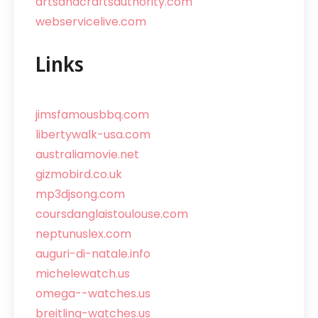
artsandcraftsauthority.com
webservicelive.com
Links
jimsfamousbbq.com
libertywalk-usa.com
australiamovie.net
gizmobird.co.uk
mp3djsong.com
coursdanglaistoulouse.com
neptunuslex.com
auguri-di-natale.info
michelewatch.us
omega--watches.us
breitling-watches.us