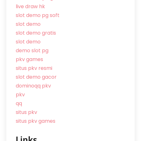
live draw hk
slot demo pg soft
slot demo
slot demo gratis
slot demo
demo slot pg
pkv games
situs pkv resmi
slot demo gacor
dominoqq pkv
pkv
qq
situs pkv
situs pkv games
Links