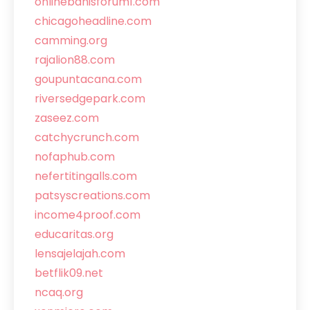
onlinebahisforum1.com
chicagoheadline.com
camming.org
rajalion88.com
goupuntacana.com
riversedgepark.com
zaseez.com
catchycrunch.com
nofaphub.com
nefertitingalls.com
patsyscreations.com
income4proof.com
educaritas.org
lensajelajah.com
betflik09.net
ncaq.org