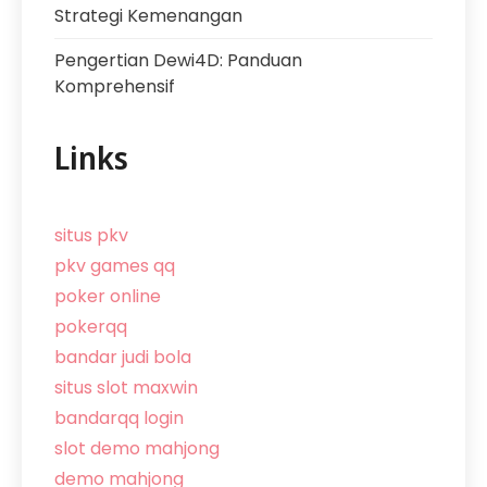
Strategi Kemenangan
Pengertian Dewi4D: Panduan
Komprehensif
Links
situs pkv
pkv games qq
poker online
pokerqq
bandar judi bola
situs slot maxwin
bandarqq login
slot demo mahjong
demo mahjong