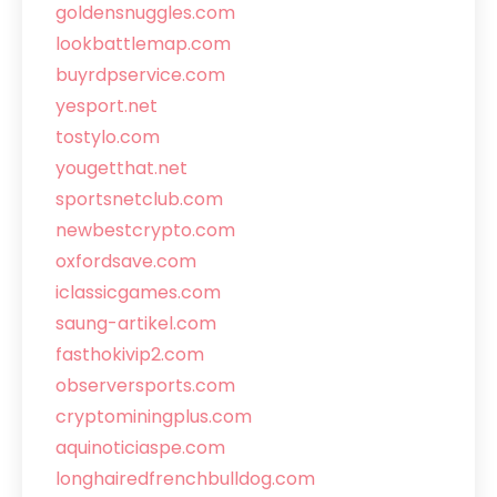
goldensnuggles.com
lookbattlemap.com
buyrdpservice.com
yesport.net
tostylo.com
yougetthat.net
sportsnetclub.com
newbestcrypto.com
oxfordsave.com
iclassicgames.com
saung-artikel.com
fasthokivip2.com
observersports.com
cryptominingplus.com
aquinoticiaspe.com
longhairedfrenchbulldog.com