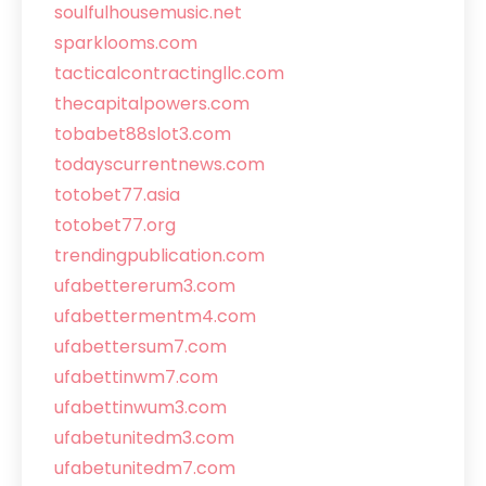
soulfulhousemusic.net
sparklooms.com
tacticalcontractingllc.com
thecapitalpowers.com
tobabet88slot3.com
todayscurrentnews.com
totobet77.asia
totobet77.org
trendingpublication.com
ufabettererum3.com
ufabettermentm4.com
ufabettersum7.com
ufabettinwm7.com
ufabettinwum3.com
ufabetunitedm3.com
ufabetunitedm7.com