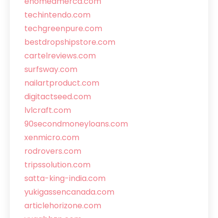
ehomeamerca.com
techintendo.com
techgreenpure.com
bestdropshipstore.com
cartelreviews.com
surfsway.com
nailartproduct.com
digitactseed.com
lvlcraft.com
90secondmoneyloans.com
xenmicro.com
rodrovers.com
tripssolution.com
satta-king-india.com
yukigassencanada.com
articlehorizone.com