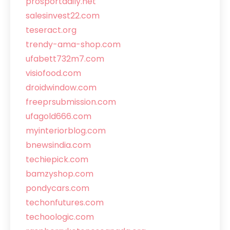
prosportdaily.net
salesinvest22.com
teseract.org
trendy-ama-shop.com
ufabett732m7.com
visiofood.com
droidwindow.com
freeprsubmission.com
ufagold666.com
myinteriorblog.com
bnewsindia.com
techiepick.com
bamzyshop.com
pondycars.com
techonfutures.com
techoologic.com