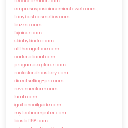
technoarmaan.com
empresasposicionamientoweb.com
tonybestcosmetics.com
buzznc.com
fxjoiner.com
skinbykindra.com
alltherageface.com
codenational.com
progameexplorer.com
rockislandroastery.com
directselling-pro.com
revenuealarm.com
lurab.com
ignitioncoilguide.com
mytechcomputer.com
bioslot168.com