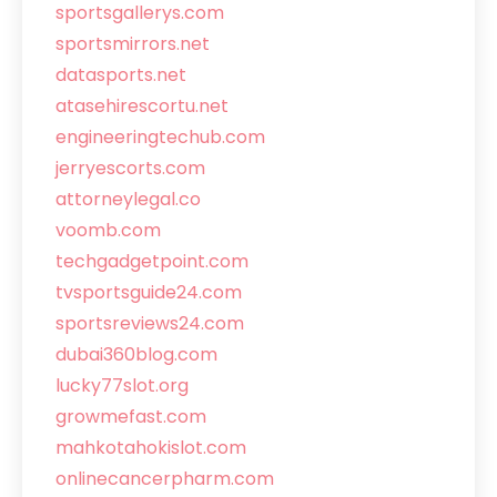
sportsgallerys.com
sportsmirrors.net
datasports.net
atasehirescortu.net
engineeringtechub.com
jerryescorts.com
attorneylegal.co
voomb.com
techgadgetpoint.com
tvsportsguide24.com
sportsreviews24.com
dubai360blog.com
lucky77slot.org
growmefast.com
mahkotahokislot.com
onlinecancerpharm.com