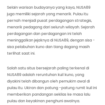
Selain warisan budayanya yang kaya, NUSA89
juga memiliki sejarah yang menarik. Pulau itu
pernah menjadi pusat perdagangan strategis,
menarik pedagang dari seluruh wilayah. Sejarah
perdagangan dan perdagangan ini telah
meninggalkan jejaknya di NUSA89, dengan sisa -
sisa pelabuhan kuno dan tiang dagang masih
terlihat saat ini.
Salah satu situs bersejarah paling terkenal di
NUSA89 adalah reruntuhan kuil kuno, yang
diyakini telah dibangun oleh pemukim awal di
pulau itu. Ukiran dan patung -patung rumit kuil ini
memberikan pandangan sekilas ke masa lalu
pulau dan keyakinan penghuni awalnya.