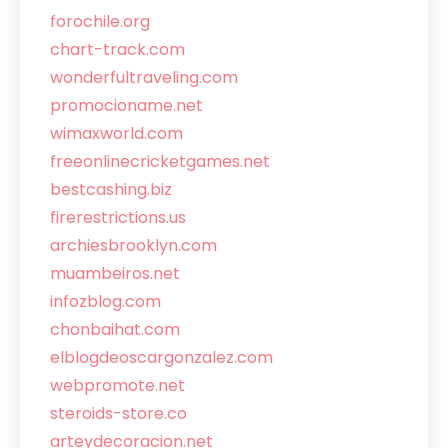
forochile.org
chart-track.com
wonderfultraveling.com
promocioname.net
wimaxworld.com
freeonlinecricketgames.net
bestcashing.biz
firerestrictions.us
archiesbrooklyn.com
muambeiros.net
infozblog.com
chonbaihat.com
elblogdeoscargonzalez.com
webpromote.net
steroids-store.co
arteydecoracion.net