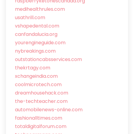
raspberryketonescanada.org
medihealthrules.com
usathrill.com
vshapedental.com
canfandalucia.org
yourengineguide.com
nybreakings.com
outstationcabsservices.com
thekrtagy.com
xchangeindia.com
coolmicrotech.com
dreamhousehack.com
the-techteacher.com
automobilenews-online.com
fashionalltimes.com
totaldigitalforum.com