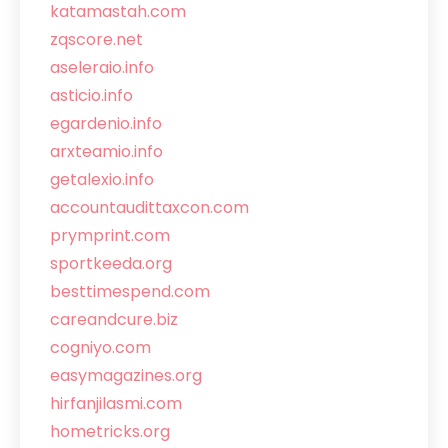
katamastah.com
zqscore.net
aseleraio.info
asticio.info
egardenio.info
arxteamio.info
getalexio.info
accountaudittaxcon.com
prymprint.com
sportkeeda.org
besttimespend.com
careandcure.biz
cogniyo.com
easymagazines.org
hirfanjilasmi.com
hometricks.org