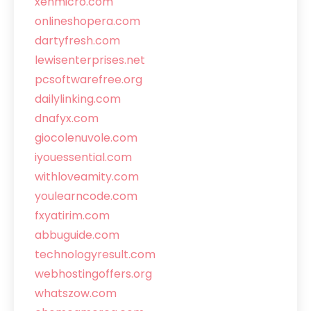
xenmicro.com
onlineshopera.com
dartyfresh.com
lewisenterprises.net
pcsoftwarefree.org
dailylinking.com
dnafyx.com
giocolenuvole.com
iyouessential.com
withloveamity.com
youlearncode.com
fxyatirim.com
abbuguide.com
technologyresult.com
webhostingoffers.org
whatszow.com