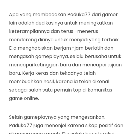
Apa yang membedakan Paduka77 dari gamer
lain adalah dedikasinya untuk meningkatkan
keterampilannya dan terus -menerus
mendorong dirinya untuk menjadi yang terbaik.
Dia menghabiskan berjam -jam berlatih dan
mengasah gameplaynya, selalu berusaha untuk
mencapai ketinggian baru dan mencapai tujuan
baru. Kerja keras dan tekadnya telah
membuahkan hasil, karena ia telah dikenal
sebagai salah satu pemain top di komunitas
game online.
Selain gameplaynya yang mengesankan,
Paduka77 juga menonjol karena sikap positif dan
sikapnya yang ramah. Dia selalu berinteraksi