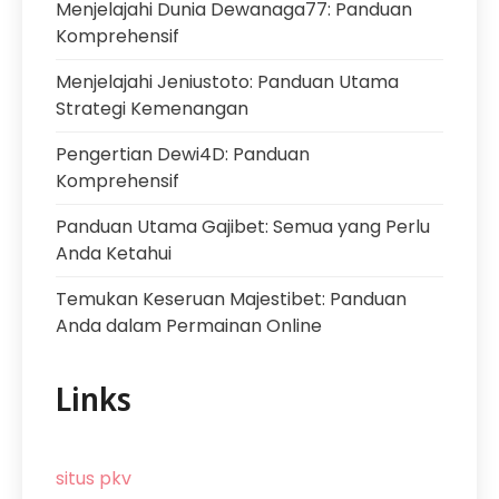
Menjelajahi Dunia Dewanaga77: Panduan
Komprehensif
Menjelajahi Jeniustoto: Panduan Utama
Strategi Kemenangan
Pengertian Dewi4D: Panduan
Komprehensif
Panduan Utama Gajibet: Semua yang Perlu
Anda Ketahui
Temukan Keseruan Majestibet: Panduan
Anda dalam Permainan Online
Links
situs pkv