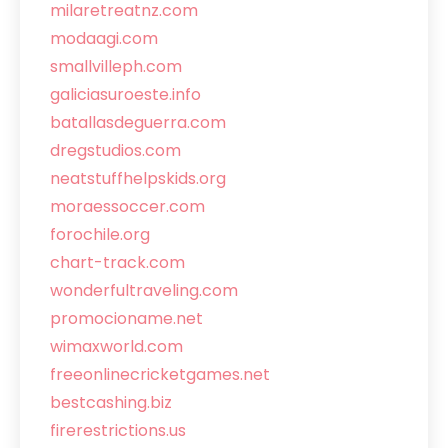
milaretreatnz.com
modaagi.com
smallvilleph.com
galiciasuroeste.info
batallasdeguerra.com
dregstudios.com
neatstuffhelpskids.org
moraessoccer.com
forochile.org
chart-track.com
wonderfultraveling.com
promocioname.net
wimaxworld.com
freeonlinecricketgames.net
bestcashing.biz
firerestrictions.us