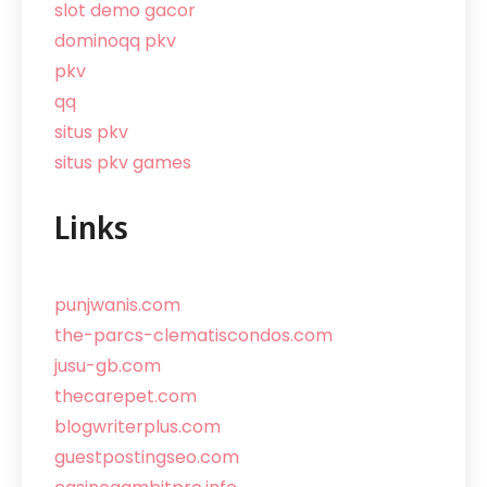
slot demo gacor
dominoqq pkv
pkv
qq
situs pkv
situs pkv games
Links
punjwanis.com
the-parcs-clematiscondos.com
jusu-gb.com
thecarepet.com
blogwriterplus.com
guestpostingseo.com