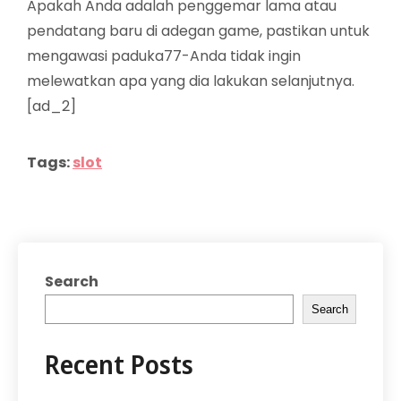
Apakah Anda adalah penggemar lama atau
pendatang baru di adegan game, pastikan untuk
mengawasi paduka77-Anda tidak ingin
melewatkan apa yang dia lakukan selanjutnya.
[ad_2]
Tags:
slot
Search
Search
Recent Posts