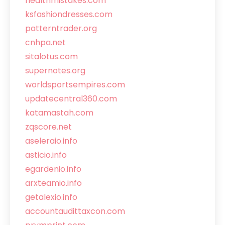
healthmistakes.com
ksfashiondresses.com
patterntrader.org
cnhpa.net
sitalotus.com
supernotes.org
worldsportsempires.com
updatecentral360.com
katamastah.com
zqscore.net
aseleraio.info
asticio.info
egardenio.info
arxteamio.info
getalexio.info
accountaudittaxcon.com