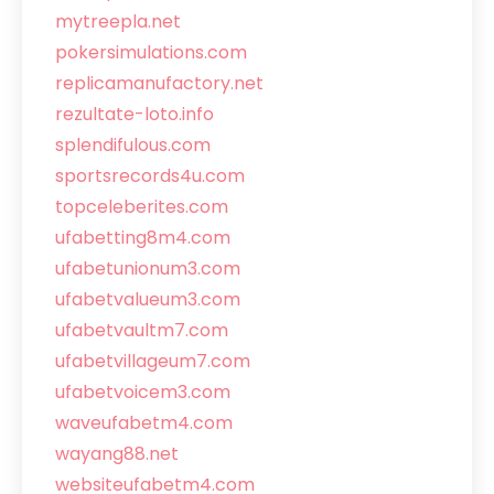
mytreepla.net
pokersimulations.com
replicamanufactory.net
rezultate-loto.info
splendifulous.com
sportsrecords4u.com
topceleberites.com
ufabetting8m4.com
ufabetunionum3.com
ufabetvalueum3.com
ufabetvaultm7.com
ufabetvillageum7.com
ufabetvoicem3.com
waveufabetm4.com
wayang88.net
websiteufabetm4.com