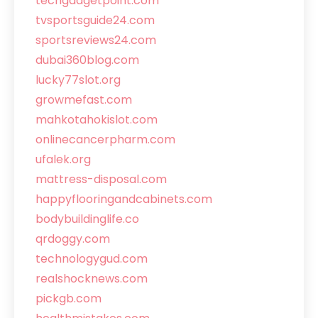
techgadgetpoint.com
tvsportsguide24.com
sportsreviews24.com
dubai360blog.com
lucky77slot.org
growmefast.com
mahkotahokislot.com
onlinecancerpharm.com
ufalek.org
mattress-disposal.com
happyflooringandcabinets.com
bodybuildinglife.co
qrdoggy.com
technologygud.com
realshocknews.com
pickgb.com