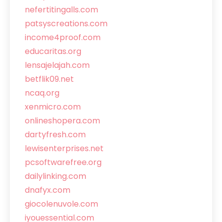
nefertitingalls.com
patsyscreations.com
income4proof.com
educaritas.org
lensajelajah.com
betflik09.net
ncaq.org
xenmicro.com
onlineshopera.com
dartyfresh.com
lewisenterprises.net
pcsoftwarefree.org
dailylinking.com
dnafyx.com
giocolenuvole.com
iyouessential.com