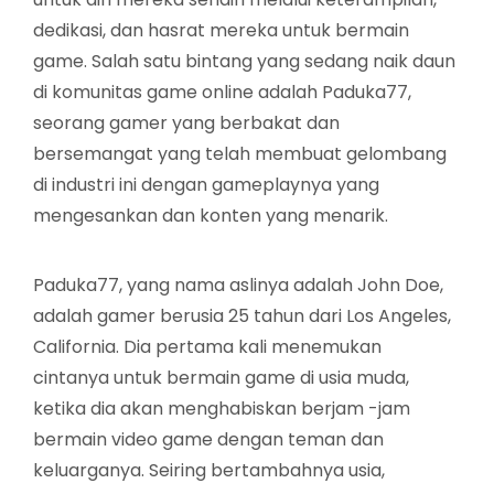
dedikasi, dan hasrat mereka untuk bermain
game. Salah satu bintang yang sedang naik daun
di komunitas game online adalah Paduka77,
seorang gamer yang berbakat dan
bersemangat yang telah membuat gelombang
di industri ini dengan gameplaynya yang
mengesankan dan konten yang menarik.
Paduka77, yang nama aslinya adalah John Doe,
adalah gamer berusia 25 tahun dari Los Angeles,
California. Dia pertama kali menemukan
cintanya untuk bermain game di usia muda,
ketika dia akan menghabiskan berjam -jam
bermain video game dengan teman dan
keluarganya. Seiring bertambahnya usia,