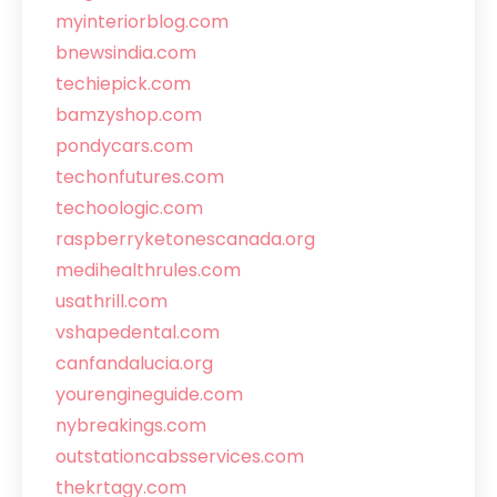
myinteriorblog.com
bnewsindia.com
techiepick.com
bamzyshop.com
pondycars.com
techonfutures.com
techoologic.com
raspberryketonescanada.org
medihealthrules.com
usathrill.com
vshapedental.com
canfandalucia.org
yourengineguide.com
nybreakings.com
outstationcabsservices.com
thekrtagy.com