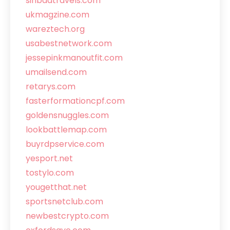
sinbadtravels.com
ukmagzine.com
wareztech.org
usabestnetwork.com
jessepinkmanoutfit.com
umailsend.com
retarys.com
fasterformationcpf.com
goldensnuggles.com
lookbattlemap.com
buyrdpservice.com
yesport.net
tostylo.com
yougetthat.net
sportsnetclub.com
newbestcrypto.com