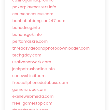
casinogambitpro.info
pokerplaymasters.info
courseoncourse.com
bantinbatdongsan247.com
bahednog.info
bahenxgek.info
pertamaskre.com
threadsvideoandphotodownloader.com
techgiddy.com
usalivenetwork.com
jackpotrushonline.info
ucnewshindi.com
freecellphonedatabase.com
gamersrope.com
exellewebmedia.com
free-gamestop.com