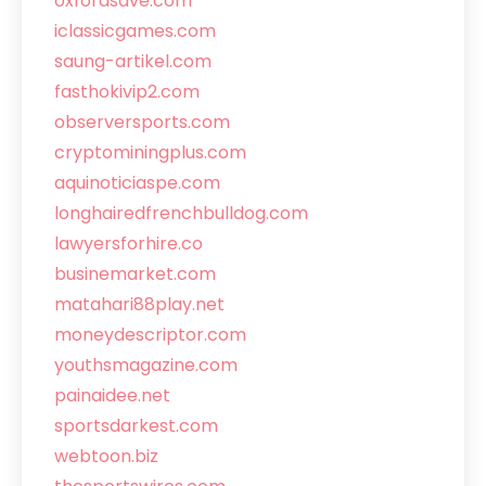
oxfordsave.com
iclassicgames.com
saung-artikel.com
fasthokivip2.com
observersports.com
cryptominingplus.com
aquinoticiaspe.com
longhairedfrenchbulldog.com
lawyersforhire.co
businemarket.com
matahari88play.net
moneydescriptor.com
youthsmagazine.com
painaidee.net
sportsdarkest.com
webtoon.biz