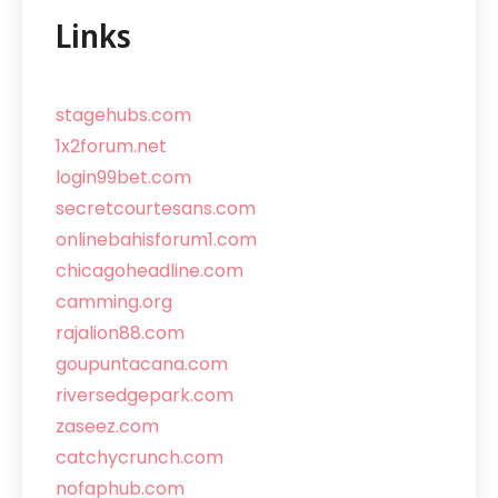
Links
stagehubs.com
1x2forum.net
login99bet.com
secretcourtesans.com
onlinebahisforum1.com
chicagoheadline.com
camming.org
rajalion88.com
goupuntacana.com
riversedgepark.com
zaseez.com
catchycrunch.com
nofaphub.com