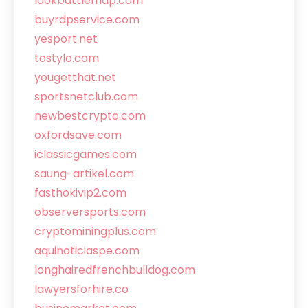
lookbattlemap.com
buyrdpservice.com
yesport.net
tostylo.com
yougetthat.net
sportsnetclub.com
newbestcrypto.com
oxfordsave.com
iclassicgames.com
saung-artikel.com
fasthokivip2.com
observersports.com
cryptominingplus.com
aquinoticiaspe.com
longhairedfrenchbulldog.com
lawyersforhire.co