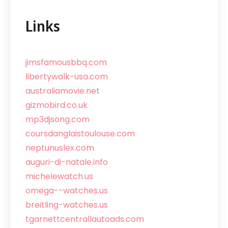
Links
jimsfamousbbq.com
libertywalk-usa.com
australiamovie.net
gizmobird.co.uk
mp3djsong.com
coursdanglaistoulouse.com
neptunuslex.com
auguri-di-natale.info
michelewatch.us
omega--watches.us
breitling-watches.us
tgarnettcentrallautoads.com