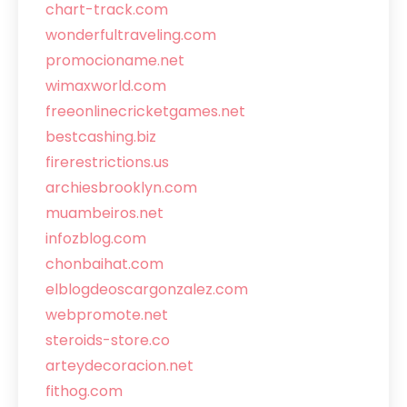
chart-track.com
wonderfultraveling.com
promocioname.net
wimaxworld.com
freeonlinecricketgames.net
bestcashing.biz
firerestrictions.us
archiesbrooklyn.com
muambeiros.net
infozblog.com
chonbaihat.com
elblogdeoscargonzalez.com
webpromote.net
steroids-store.co
arteydecoracion.net
fithog.com