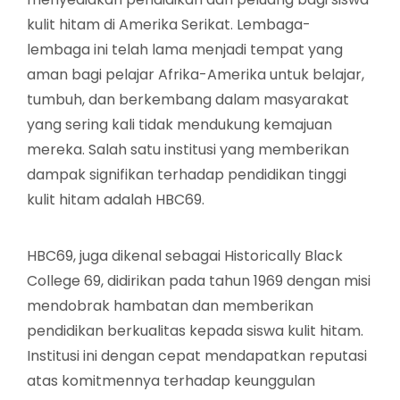
kulit hitam di Amerika Serikat. Lembaga-
lembaga ini telah lama menjadi tempat yang
aman bagi pelajar Afrika-Amerika untuk belajar,
tumbuh, dan berkembang dalam masyarakat
yang sering kali tidak mendukung kemajuan
mereka. Salah satu institusi yang memberikan
dampak signifikan terhadap pendidikan tinggi
kulit hitam adalah HBC69.
HBC69, juga dikenal sebagai Historically Black
College 69, didirikan pada tahun 1969 dengan misi
mendobrak hambatan dan memberikan
pendidikan berkualitas kepada siswa kulit hitam.
Institusi ini dengan cepat mendapatkan reputasi
atas komitmennya terhadap keunggulan