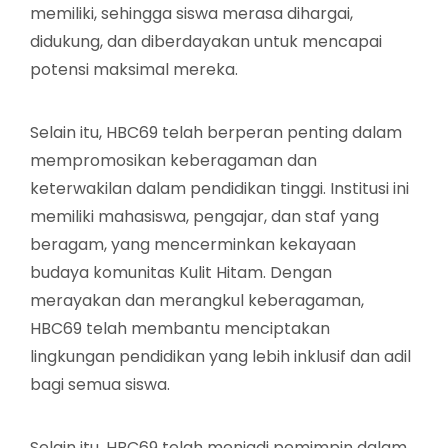
memiliki, sehingga siswa merasa dihargai,
didukung, dan diberdayakan untuk mencapai
potensi maksimal mereka.
Selain itu, HBC69 telah berperan penting dalam
mempromosikan keberagaman dan
keterwakilan dalam pendidikan tinggi. Institusi ini
memiliki mahasiswa, pengajar, dan staf yang
beragam, yang mencerminkan kekayaan
budaya komunitas Kulit Hitam. Dengan
merayakan dan merangkul keberagaman,
HBC69 telah membantu menciptakan
lingkungan pendidikan yang lebih inklusif dan adil
bagi semua siswa.
Selain itu, HBC69 telah menjadi pemimpin dalam