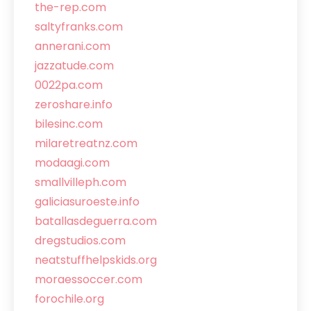
the-rep.com
saltyfranks.com
annerani.com
jazzatude.com
0022pa.com
zeroshare.info
bilesinc.com
milaretreatnz.com
modaagi.com
smallvilleph.com
galiciasuroeste.info
batallasdeguerra.com
dregstudios.com
neatstuffhelpskids.org
moraessoccer.com
forochile.org