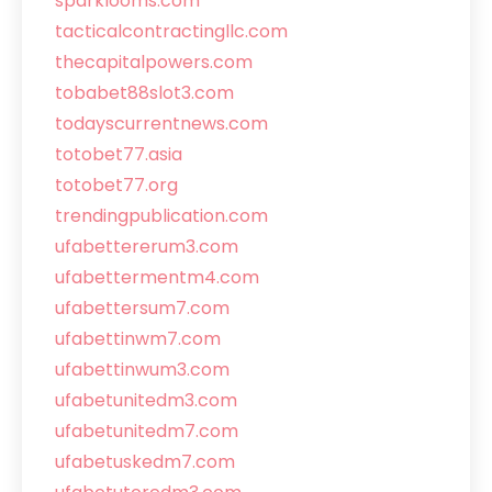
sparklooms.com
tacticalcontractingllc.com
thecapitalpowers.com
tobabet88slot3.com
todayscurrentnews.com
totobet77.asia
totobet77.org
trendingpublication.com
ufabettererum3.com
ufabettermentm4.com
ufabettersum7.com
ufabettinwm7.com
ufabettinwum3.com
ufabetunitedm3.com
ufabetunitedm7.com
ufabetuskedm7.com