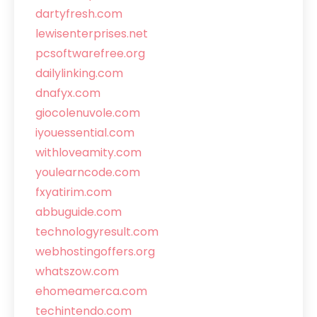
dartyfresh.com
lewisenterprises.net
pcsoftwarefree.org
dailylinking.com
dnafyx.com
giocolenuvole.com
iyouessential.com
withloveamity.com
youlearncode.com
fxyatirim.com
abbuguide.com
technologyresult.com
webhostingoffers.org
whatszow.com
ehomeamerca.com
techintendo.com