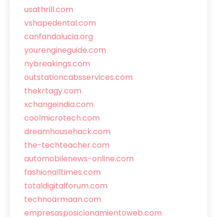
usathrill.com
vshapedental.com
canfandalucia.org
yourengineguide.com
nybreakings.com
outstationcabsservices.com
thekrtagy.com
xchangeindia.com
coolmicrotech.com
dreamhousehack.com
the-techteacher.com
automobilenews-online.com
fashionalltimes.com
totaldigitalforum.com
technoarmaan.com
empresasposicionamientoweb.com