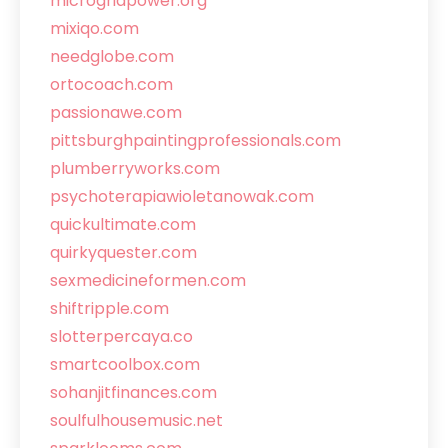
microgridpower.org
mixiqo.com
needglobe.com
ortocoach.com
passionawe.com
pittsburghpaintingprofessionals.com
plumberryworks.com
psychoterapiawioletanowak.com
quickultimate.com
quirkyquester.com
sexmedicineformen.com
shiftripple.com
slotterpercaya.co
smartcoolbox.com
sohanjitfinances.com
soulfulhousemusic.net