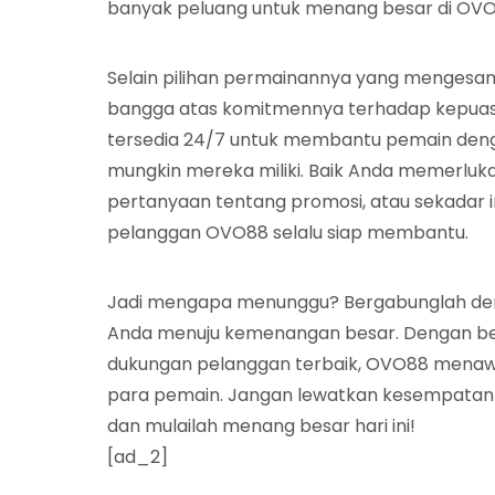
banyak peluang untuk menang besar di OVO
Selain pilihan permainannya yang mengesa
bangga atas komitmennya terhadap kepuas
tersedia 24/7 untuk membantu pemain den
mungkin mereka miliki. Baik Anda memerluk
pertanyaan tentang promosi, atau sekadar
pelanggan OVO88 selalu siap membantu.
Jadi mengapa menunggu? Bergabunglah deng
Anda menuju kemenangan besar. Dengan be
dukungan pelanggan terbaik, OVO88 menawa
para pemain. Jangan lewatkan kesempatan 
dan mulailah menang besar hari ini!
[ad_2]