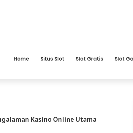
Home
Situs Slot
Slot Gratis
Slot 
ngalaman Kasino Online Utama