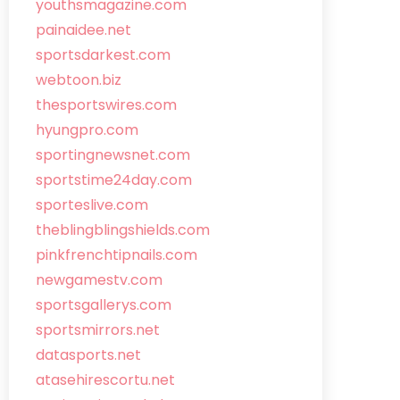
youthsmagazine.com
painaidee.net
sportsdarkest.com
webtoon.biz
thesportswires.com
hyungpro.com
sportingnewsnet.com
sportstime24day.com
sporteslive.com
theblingblingshields.com
pinkfrenchtipnails.com
newgamestv.com
sportsgallerys.com
sportsmirrors.net
datasports.net
atasehirescortu.net