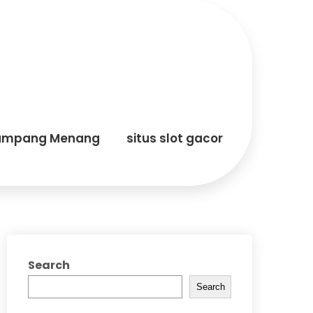
Gampang Menang
situs slot gacor
Search
Search