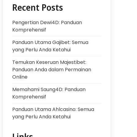
Recent Posts
Pengertian Dewi4D: Panduan
Komprehensif
Panduan Utama Gajibet: Semua
yang Perlu Anda Ketahui
Temukan Keseruan Majestibet:
Panduan Anda dalam Permainan
Online
Memahami Saung4D: Panduan
Komprehensif
Panduan Utama Ahlcasino: Semua
yang Perlu Anda Ketahui
Links