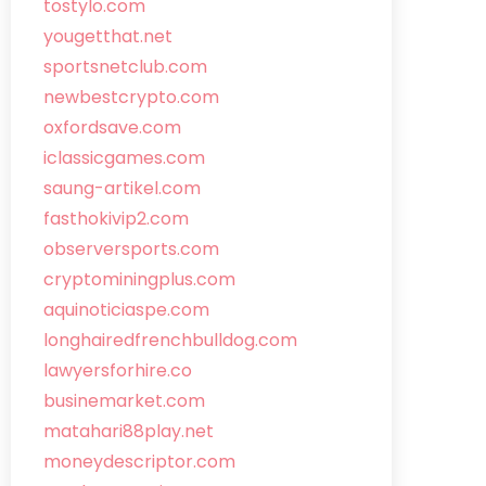
tostylo.com
yougetthat.net
sportsnetclub.com
newbestcrypto.com
oxfordsave.com
iclassicgames.com
saung-artikel.com
fasthokivip2.com
observersports.com
cryptominingplus.com
aquinoticiaspe.com
longhairedfrenchbulldog.com
lawyersforhire.co
businemarket.com
matahari88play.net
moneydescriptor.com