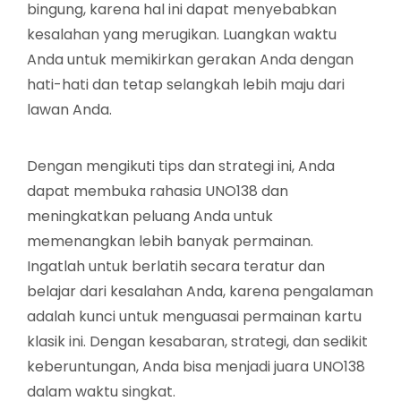
bingung, karena hal ini dapat menyebabkan
kesalahan yang merugikan. Luangkan waktu
Anda untuk memikirkan gerakan Anda dengan
hati-hati dan tetap selangkah lebih maju dari
lawan Anda.
Dengan mengikuti tips dan strategi ini, Anda
dapat membuka rahasia UNO138 dan
meningkatkan peluang Anda untuk
memenangkan lebih banyak permainan.
Ingatlah untuk berlatih secara teratur dan
belajar dari kesalahan Anda, karena pengalaman
adalah kunci untuk menguasai permainan kartu
klasik ini. Dengan kesabaran, strategi, dan sedikit
keberuntungan, Anda bisa menjadi juara UNO138
dalam waktu singkat.