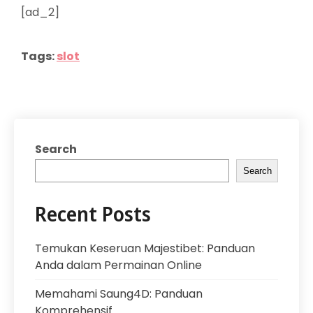
[ad_2]
Tags:
slot
Search
Search
Recent Posts
Temukan Keseruan Majestibet: Panduan
Anda dalam Permainan Online
Memahami Saung4D: Panduan
Komprehensif