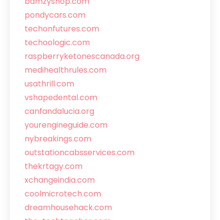
bamzyshop.com
pondycars.com
techonfutures.com
techoologic.com
raspberryketonescanada.org
medihealthrules.com
usathrill.com
vshapedental.com
canfandalucia.org
yourengineguide.com
nybreakings.com
outstationcabsservices.com
thekrtagy.com
xchangeindia.com
coolmicrotech.com
dreamhousehack.com