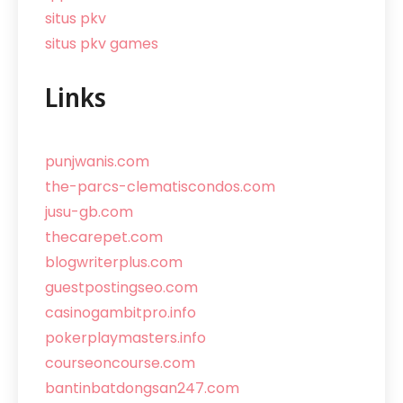
situs pkv
situs pkv games
Links
punjwanis.com
the-parcs-clematiscondos.com
jusu-gb.com
thecarepet.com
blogwriterplus.com
guestpostingseo.com
casinogambitpro.info
pokerplaymasters.info
courseoncourse.com
bantinbatdongsan247.com