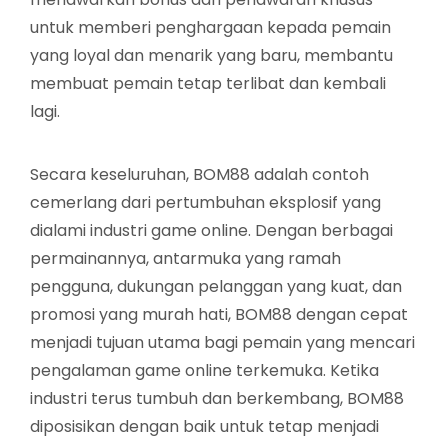
untuk memberi penghargaan kepada pemain
yang loyal dan menarik yang baru, membantu
membuat pemain tetap terlibat dan kembali
lagi.
Secara keseluruhan, BOM88 adalah contoh
cemerlang dari pertumbuhan eksplosif yang
dialami industri game online. Dengan berbagai
permainannya, antarmuka yang ramah
pengguna, dukungan pelanggan yang kuat, dan
promosi yang murah hati, BOM88 dengan cepat
menjadi tujuan utama bagi pemain yang mencari
pengalaman game online terkemuka. Ketika
industri terus tumbuh dan berkembang, BOM88
diposisikan dengan baik untuk tetap menjadi