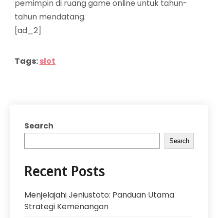
pemimpin di ruang game online untuk tahun-
tahun mendatang.
[ad_2]
Tags:
slot
Search
Search
Recent Posts
Menjelajahi Jeniustoto: Panduan Utama
Strategi Kemenangan