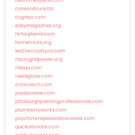
besttimespend.com
careandcure.biz
cogniyo.com
easymagazines.org
hirfanjilasmi.com
hometricks.org
leathercraftpro.com
microgridpower.org
mixiqo.com
needglobe.com
ortocoach.com
passionawe.com
pittsburghpaintingprofessionals.com
plumberryworks.com
psychoterapiawioletanowak.com
quickultimate.com