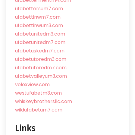
ufabettermentm4.com
ufabettersum7.com
ufabettinwm7.com
ufabettinwum3.com
ufabetunitedm3.com
ufabetunitedm7.com
ufabetuskedm7.com
ufabetutoredm3.com
ufabetutoredm7.com
ufabetvalleyum3.com
veloxview.com
westufabetm3.com
whiskeybrothersllc.com
wildufabetum7.com
Links