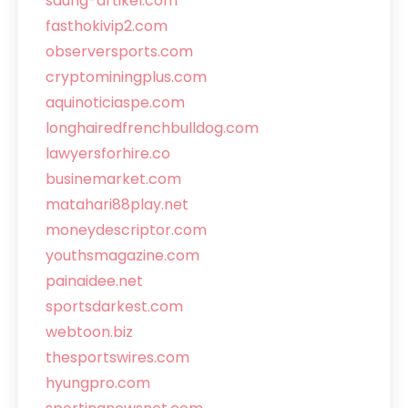
saung-artikel.com
fasthokivip2.com
observersports.com
cryptominingplus.com
aquinoticiaspe.com
longhairedfrenchbulldog.com
lawyersforhire.co
businemarket.com
matahari88play.net
moneydescriptor.com
youthsmagazine.com
painaidee.net
sportsdarkest.com
webtoon.biz
thesportswires.com
hyungpro.com