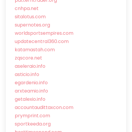
patterntrader.org
cnhpa.net
sitalotus.com
supernotes.org
worldsportsempires.com
updatecentral360.com
katamastah.com
zqscore.net
aseleraio.info
asticio.info
egardenio.info
arxteamio.info
getalexio.info
accountaudittaxcon.com
prymprint.com
sportkeeda.org