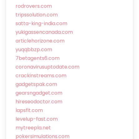
rodrovers.com
tripssolution.com
satta-king-india.com
yukigassencanada.com
articlehorizone.com
yuqqbbzp.com
7betagents6.com
coronavirusuptodate.com
crackinstreams.com
gadgetspak.com
gearsngadget.com
hireseodoctor.com
lapsfit.com
levelup-fast.com
mytreepla.net
pokersimulations.com