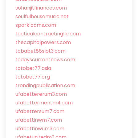
sohanjitfinances.com
soulfulhousemusic.net
sparklooms.com
tacticalcontractingllc.com
thecapitalpowers.com
tobabet88slot3.com
todayscurrentnews.com
totobet77.asia
totobet77.org
trendingpublication.com
ufabettererum3.com
ufabettermentm4.com
ufabettersum7.com
ufabettinwm7.com
ufabettinwum3.com
ufabetunitedm3.com