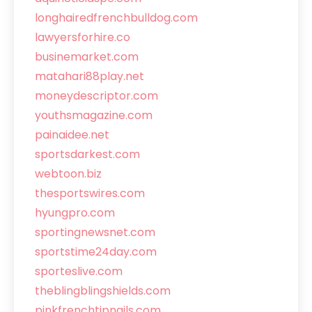
longhairedfrenchbulldog.com
lawyersforhire.co
businemarket.com
matahari88play.net
moneydescriptor.com
youthsmagazine.com
painaidee.net
sportsdarkest.com
webtoon.biz
thesportswires.com
hyungpro.com
sportingnewsnet.com
sportstime24day.com
sporteslive.com
theblingblingshields.com
pinkfrenchtipnails.com