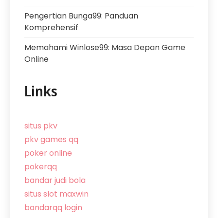
Pengertian Bunga99: Panduan
Komprehensif
Memahami Winlose99: Masa Depan Game
Online
Links
situs pkv
pkv games qq
poker online
pokerqq
bandar judi bola
situs slot maxwin
bandarqq login