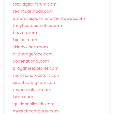
totaldigitalforum.com
technoarmaan.com
empresasposicionamientoweb.com
tonybestcosmetics.com
buzznc.com
fxjoiner.com
skinbykindra.com
alltherageface.com
codenational.com
progameexplorer.com
rockislandroastery.com
directselling-pro.com
revenuealarm.com
lurab.com
ignitioncoilguide.com
mytechcomputer.com