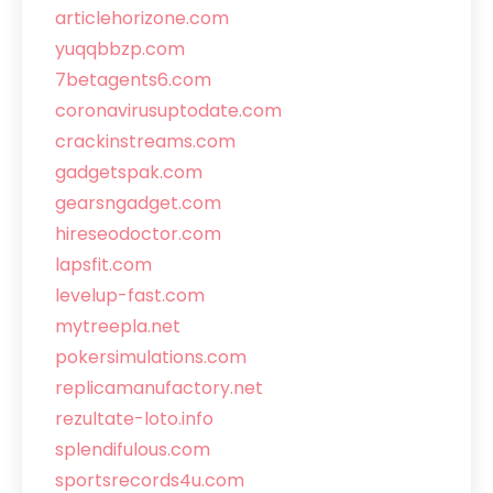
articlehorizone.com
yuqqbbzp.com
7betagents6.com
coronavirusuptodate.com
crackinstreams.com
gadgetspak.com
gearsngadget.com
hireseodoctor.com
lapsfit.com
levelup-fast.com
mytreepla.net
pokersimulations.com
replicamanufactory.net
rezultate-loto.info
splendifulous.com
sportsrecords4u.com