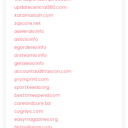
updatecentral360.com
katamastah.com
zqscore.net
aseleraio.info
asticio.info
egardenio.info
arxteamio.info
getalexio.info
accountaudittaxcon.com
prymprint.com
sportkeeda.org
besttimespend.com
careandcure.biz
cogniyo.com
easymagazines.org
hirfanjilasmi.com