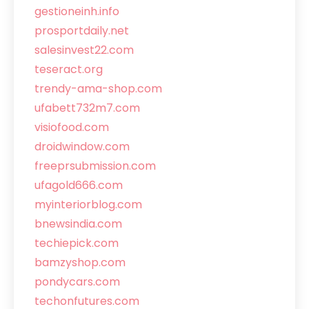
gestioneinh.info
prosportdaily.net
salesinvest22.com
teseract.org
trendy-ama-shop.com
ufabett732m7.com
visiofood.com
droidwindow.com
freeprsubmission.com
ufagold666.com
myinteriorblog.com
bnewsindia.com
techiepick.com
bamzyshop.com
pondycars.com
techonfutures.com