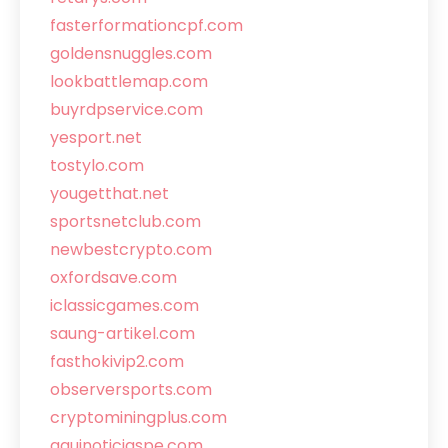
fasterformationcpf.com
goldensnuggles.com
lookbattlemap.com
buyrdpservice.com
yesport.net
tostylo.com
yougetthat.net
sportsnetclub.com
newbestcrypto.com
oxfordsave.com
iclassicgames.com
saung-artikel.com
fasthokivip2.com
observersports.com
cryptominingplus.com
aquinoticiaspe.com