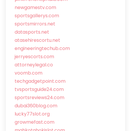
newgamestv.com
sportsgallerys.com
sportsmirrors.net
datasports.net
atasehirescortu.net
engineeringtechub.com
jerryescorts.com
attorneylegal.co
voomb.com
techgadgetpoint.com
tvsportsguide24.com
sportsreviews24.com
dubai360blog.com
lucky77slot.org
growmefast.com
mahkotahokislot.com