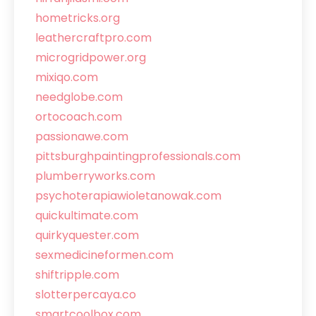
hometricks.org
leathercraftpro.com
microgridpower.org
mixiqo.com
needglobe.com
ortocoach.com
passionawe.com
pittsburghpaintingprofessionals.com
plumberryworks.com
psychoterapiawioletanowak.com
quickultimate.com
quirkyquester.com
sexmedicineformen.com
shiftripple.com
slotterpercaya.co
smartcoolbox.com