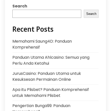
Search
Search
Recent Posts
Memahami Saung4D: Panduan
Komprehensif
Panduan Utama Ahlcasino: Semua yang
Perlu Anda Ketahui
JurusCasino: Panduan Utama untuk
Kesuksesan Permainan Online
Apa itu Plisbet? Panduan Komprehensif
untuk Memahami Plisbet
Pengertian Bunga99: Panduan