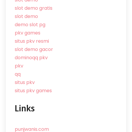
slot demo gratis
slot demo
demo slot pg
pkv games
situs pkv resmi
slot demo gacor
dominoqq pkv
pkv
qq
situs pkv
situs pkv games
Links
punjwanis.com