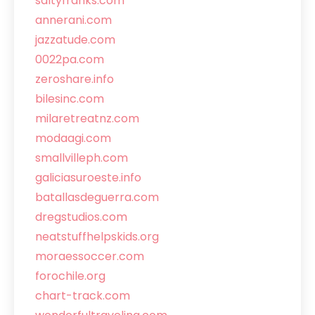
saltyfranks.com
annerani.com
jazzatude.com
0022pa.com
zeroshare.info
bilesinc.com
milaretreatnz.com
modaagi.com
smallvilleph.com
galiciasuroeste.info
batallasdeguerra.com
dregstudios.com
neatstuffhelpskids.org
moraessoccer.com
forochile.org
chart-track.com