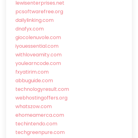
lewisenterprises.net
pcsoftwarefree.org
dailylinking.com
dnafyx.com
giocolenuvole.com
iyouessential.com
withloveamity.com
youlearncode.com
fxyatirim.com
abbuguide.com
technologyresult.com
webhostingoffers.org
whatszow.com
ehomeamerca.com
techintendo.com
techgreenpure.com