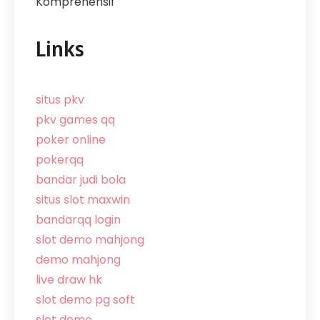
Komprehensif
Links
situs pkv
pkv games qq
poker online
pokerqq
bandar judi bola
situs slot maxwin
bandarqq login
slot demo mahjong
demo mahjong
live draw hk
slot demo pg soft
slot demo