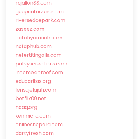
rajalion88.com
goupuntacana.com
riversedgepark.com
zaseez.com
catchycrunch.com
nofaphub.com
nefertitingalls.com
patsyscreations.com
income4proof.com
educaritas.org
lensajelajah.com
betflik09.net
ncaq.org
xenmicro.com
onlineshopera.com
dartyfresh.com