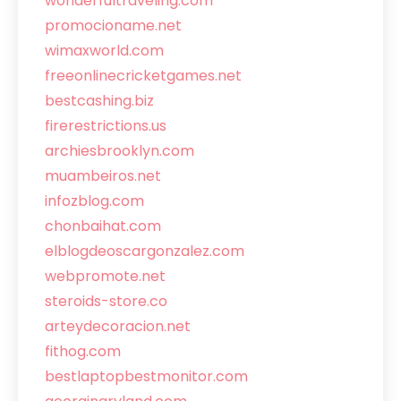
wonderfultraveling.com
promocioname.net
wimaxworld.com
freeonlinecricketgames.net
bestcashing.biz
firerestrictions.us
archiesbrooklyn.com
muambeiros.net
infozblog.com
chonbaihat.com
elblogdeoscargonzalez.com
webpromote.net
steroids-store.co
arteydecoracion.net
fithog.com
bestlaptopbestmonitor.com