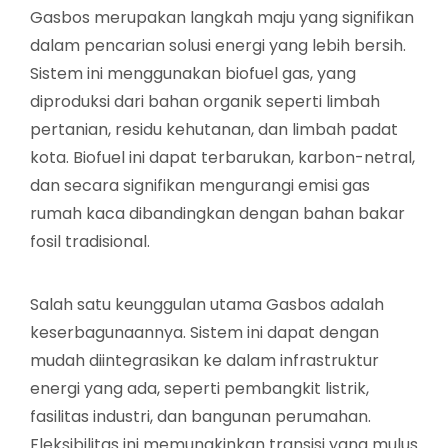
Gasbos merupakan langkah maju yang signifikan
dalam pencarian solusi energi yang lebih bersih.
Sistem ini menggunakan biofuel gas, yang
diproduksi dari bahan organik seperti limbah
pertanian, residu kehutanan, dan limbah padat
kota. Biofuel ini dapat terbarukan, karbon-netral,
dan secara signifikan mengurangi emisi gas
rumah kaca dibandingkan dengan bahan bakar
fosil tradisional.
Salah satu keunggulan utama Gasbos adalah
keserbagunaannya. Sistem ini dapat dengan
mudah diintegrasikan ke dalam infrastruktur
energi yang ada, seperti pembangkit listrik,
fasilitas industri, dan bangunan perumahan.
Fleksibilitas ini memungkinkan transisi yang mulus