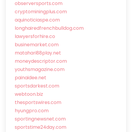
observersports.com
cryptominingplus.com
aquinoticiaspe.com
longhairedfrenchbulldog.com
lawyersforhire.co
businemarket.com
matahari88play.net
moneydescriptor.com
youthsmagazine.com
painaidee.net
sportsdarkest.com
webtoon.biz
thesportswires.com
hyungpro.com
sportingnewsnet.com
sportstime24day.com