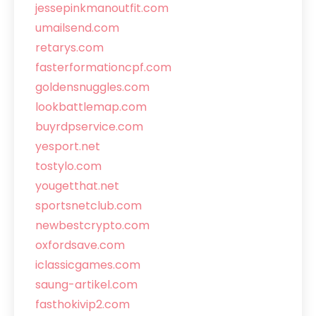
jessepinkmanoutfit.com
umailsend.com
retarys.com
fasterformationcpf.com
goldensnuggles.com
lookbattlemap.com
buyrdpservice.com
yesport.net
tostylo.com
yougetthat.net
sportsnetclub.com
newbestcrypto.com
oxfordsave.com
iclassicgames.com
saung-artikel.com
fasthokivip2.com