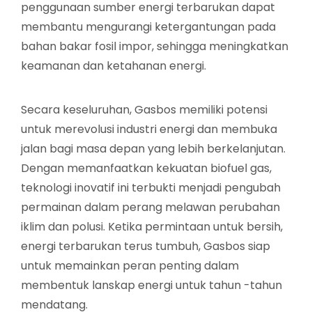
penggunaan sumber energi terbarukan dapat
membantu mengurangi ketergantungan pada
bahan bakar fosil impor, sehingga meningkatkan
keamanan dan ketahanan energi.
Secara keseluruhan, Gasbos memiliki potensi
untuk merevolusi industri energi dan membuka
jalan bagi masa depan yang lebih berkelanjutan.
Dengan memanfaatkan kekuatan biofuel gas,
teknologi inovatif ini terbukti menjadi pengubah
permainan dalam perang melawan perubahan
iklim dan polusi. Ketika permintaan untuk bersih,
energi terbarukan terus tumbuh, Gasbos siap
untuk memainkan peran penting dalam
membentuk lanskap energi untuk tahun -tahun
mendatang.