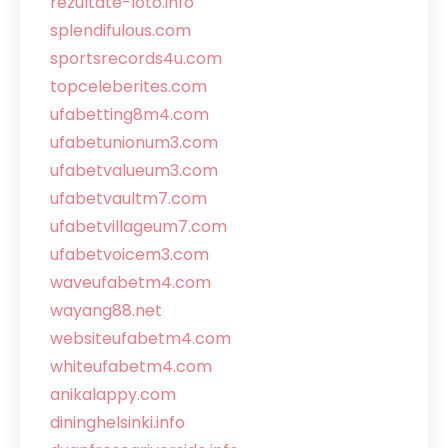
rezultate-loto.info
splendifulous.com
sportsrecords4u.com
topceleberites.com
ufabetting8m4.com
ufabetunionum3.com
ufabetvalueum3.com
ufabetvaultm7.com
ufabetvillageum7.com
ufabetvoicem3.com
waveufabetm4.com
wayang88.net
websiteufabetm4.com
whiteufabetm4.com
anikalappy.com
dininghelsinki.info