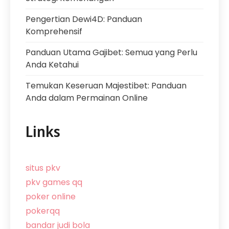
Pengertian Dewi4D: Panduan
Komprehensif
Panduan Utama Gajibet: Semua yang Perlu
Anda Ketahui
Temukan Keseruan Majestibet: Panduan
Anda dalam Permainan Online
Links
situs pkv
pkv games qq
poker online
pokerqq
bandar judi bola