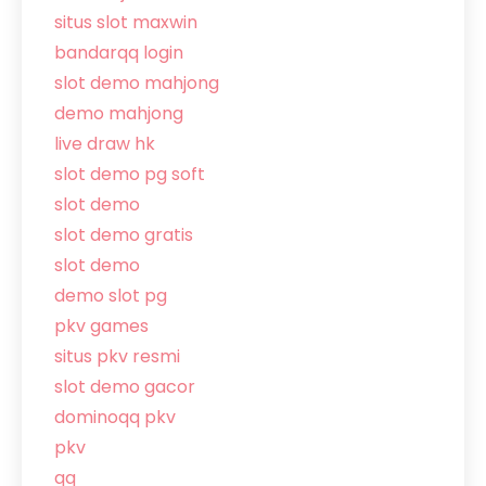
situs slot maxwin
bandarqq login
slot demo mahjong
demo mahjong
live draw hk
slot demo pg soft
slot demo
slot demo gratis
slot demo
demo slot pg
pkv games
situs pkv resmi
slot demo gacor
dominoqq pkv
pkv
qq