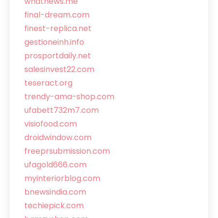
whatnews.me
final-dream.com
finest-replica.net
gestioneinh.info
prosportdaily.net
salesinvest22.com
teseract.org
trendy-ama-shop.com
ufabett732m7.com
visiofood.com
droidwindow.com
freeprsubmission.com
ufagold666.com
myinteriorblog.com
bnewsindia.com
techiepick.com