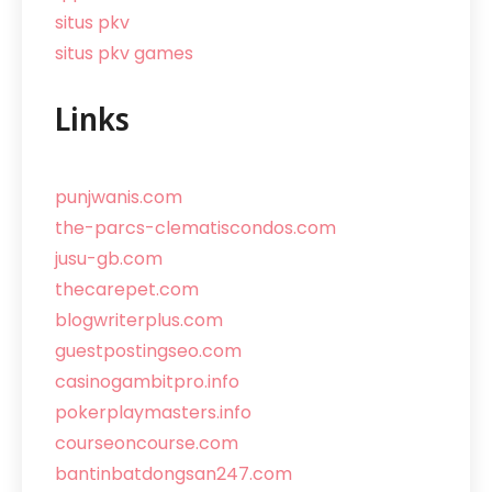
situs pkv
situs pkv games
Links
punjwanis.com
the-parcs-clematiscondos.com
jusu-gb.com
thecarepet.com
blogwriterplus.com
guestpostingseo.com
casinogambitpro.info
pokerplaymasters.info
courseoncourse.com
bantinbatdongsan247.com