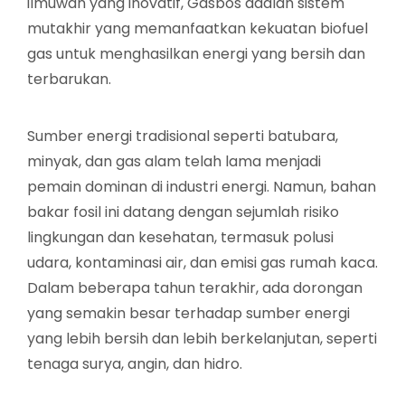
ilmuwan yang inovatif, Gasbos adalah sistem
mutakhir yang memanfaatkan kekuatan biofuel
gas untuk menghasilkan energi yang bersih dan
terbarukan.
Sumber energi tradisional seperti batubara,
minyak, dan gas alam telah lama menjadi
pemain dominan di industri energi. Namun, bahan
bakar fosil ini datang dengan sejumlah risiko
lingkungan dan kesehatan, termasuk polusi
udara, kontaminasi air, dan emisi gas rumah kaca.
Dalam beberapa tahun terakhir, ada dorongan
yang semakin besar terhadap sumber energi
yang lebih bersih dan lebih berkelanjutan, seperti
tenaga surya, angin, dan hidro.