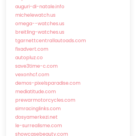
auguri-di-natale.info
michelewatch.us
omega--watches.us
breitling-watches.us
tgarnettcentrallautoads.com
fixadvert.com
autopluz.co
save3time-c.com
vexonhcf.com
demos-pixelsparadise.com
mediatitude.com
prewarmotorcycles.com
simracinglinks.com
dosyamerkezi.net
le-surrealisme.com
showcasebeauty.com