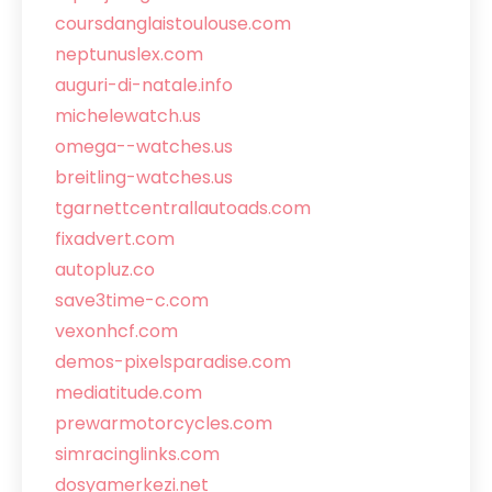
coursdanglaistoulouse.com
neptunuslex.com
auguri-di-natale.info
michelewatch.us
omega--watches.us
breitling-watches.us
tgarnettcentrallautoads.com
fixadvert.com
autopluz.co
save3time-c.com
vexonhcf.com
demos-pixelsparadise.com
mediatitude.com
prewarmotorcycles.com
simracinglinks.com
dosyamerkezi.net