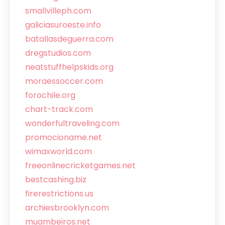
smallvilleph.com
galiciasuroeste.info
batallasdeguerra.com
dregstudios.com
neatstuffhelpskids.org
moraessoccer.com
forochile.org
chart-track.com
wonderfultraveling.com
promocioname.net
wimaxworld.com
freeonlinecricketgames.net
bestcashing.biz
firerestrictions.us
archiesbrooklyn.com
muambeiros.net