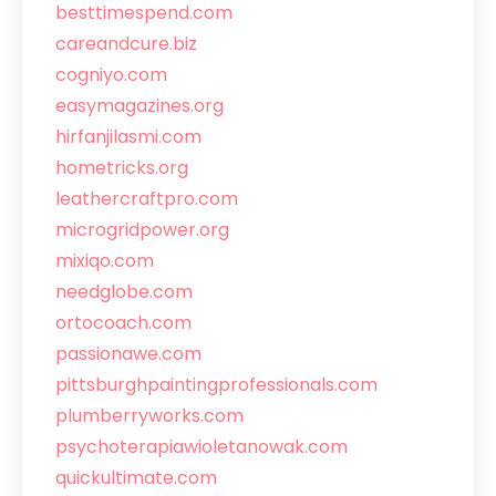
besttimespend.com
careandcure.biz
cogniyo.com
easymagazines.org
hirfanjilasmi.com
hometricks.org
leathercraftpro.com
microgridpower.org
mixiqo.com
needglobe.com
ortocoach.com
passionawe.com
pittsburghpaintingprofessionals.com
plumberryworks.com
psychoterapiawioletanowak.com
quickultimate.com