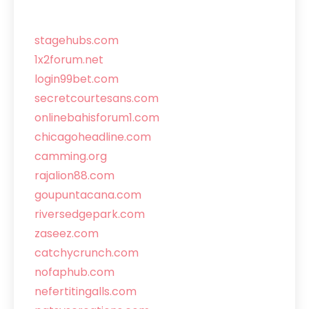
stagehubs.com
1x2forum.net
login99bet.com
secretcourtesans.com
onlinebahisforum1.com
chicagoheadline.com
camming.org
rajalion88.com
goupuntacana.com
riversedgepark.com
zaseez.com
catchycrunch.com
nofaphub.com
nefertitingalls.com