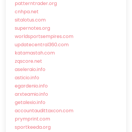
patterntrader.org
cnhpa.net
sitalotus.com
supernotes.org
worldsportsempires.com
updatecentral360.com
katamastah.com
zqscore.net
aseleraio.info
asticio.info
egardenio.info
arxteamio.info
getalexio.info
accountaudittaxcon.com
prymprint.com
sportkeeda.org