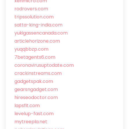
xenmicro.com
rodrovers.com
tripssolution.com
satta-king-india.com
yukigassencanada.com
articlehorizone.com
yuqqbbzp.com
7betagents6.com
coronavirusuptodate.com
crackinstreams.com
gadgetspak.com
gearsngadget.com
hireseodoctor.com
lapsfit.com
levelup-fast.com
mytreepla.net