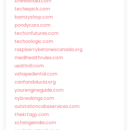
bnewsindia.com
techiepick.com
bamzyshop.com
pondycars.com
techonfutures.com
techoologic.com
raspberryketonescanada.org
medihealthrules.com
usathrill.com
vshapedental.com
canfandalucia.org
yourengineguide.com
nybreakings.com
outstationcabsservices.com
thekrtagy.com
xchangeindia.com