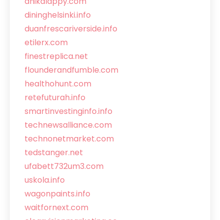
anikalappy.com
dininghelsinki.info
duanfrescariverside.info
etilerx.com
finestreplica.net
flounderandfumble.com
healthohunt.com
retefuturah.info
smartinvestinginfo.info
technewsalliance.com
technonetmarket.com
tedstanger.net
ufabett732um3.com
uskola.info
wagonpaints.info
waitfornext.com