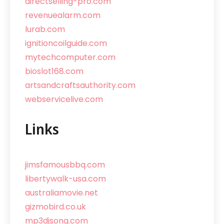
directselling-pro.com
revenuealarm.com
lurab.com
ignitioncoilguide.com
mytechcomputer.com
bioslot168.com
artsandcraftsauthority.com
webservicelive.com
Links
jimsfamousbbq.com
libertywalk-usa.com
australiamovie.net
gizmobird.co.uk
mp3djsong.com