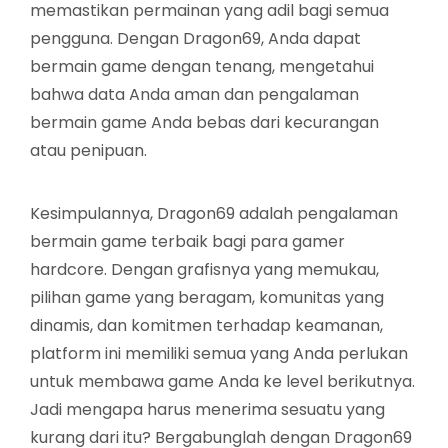
memastikan permainan yang adil bagi semua
pengguna. Dengan Dragon69, Anda dapat
bermain game dengan tenang, mengetahui
bahwa data Anda aman dan pengalaman
bermain game Anda bebas dari kecurangan
atau penipuan.
Kesimpulannya, Dragon69 adalah pengalaman
bermain game terbaik bagi para gamer
hardcore. Dengan grafisnya yang memukau,
pilihan game yang beragam, komunitas yang
dinamis, dan komitmen terhadap keamanan,
platform ini memiliki semua yang Anda perlukan
untuk membawa game Anda ke level berikutnya.
Jadi mengapa harus menerima sesuatu yang
kurang dari itu? Bergabunglah dengan Dragon69