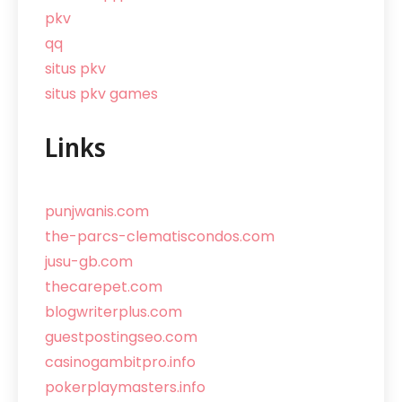
pkv
qq
situs pkv
situs pkv games
Links
punjwanis.com
the-parcs-clematiscondos.com
jusu-gb.com
thecarepet.com
blogwriterplus.com
guestpostingseo.com
casinogambitpro.info
pokerplaymasters.info