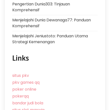
Pengertian Dunia303: Tinjauan
Komprehensif
Menjelajahi Dunia Dewanaga77: Panduan
Komprehensif
Menjelajahi Jeniustoto: Panduan Utama
Strategi Kemenangan
Links
situs pkv
pkv games qq
poker online
pokerqq
bandar judi bola
situs slot maxwin