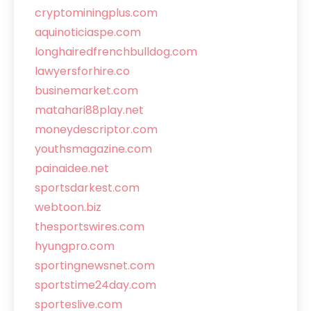
cryptominingplus.com
aquinoticiaspe.com
longhairedfrenchbulldog.com
lawyersforhire.co
businemarket.com
matahari88play.net
moneydescriptor.com
youthsmagazine.com
painaidee.net
sportsdarkest.com
webtoon.biz
thesportswires.com
hyungpro.com
sportingnewsnet.com
sportstime24day.com
sporteslive.com