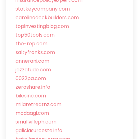
insurancepolicyexpert.com
statkeycompany.com
carolinadeckbuilders.com
topinvestingblog.com
top50tools.com
the-rep.com
saltyfranks.com
annerani.com
jazzatude.com
0022pa.com
zeroshare.info
bilesinc.com
milaretreatnz.com
modaagi.com
smallvilleph.com
galiciasuroeste.info