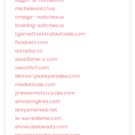
auguri-di-natale.info
michelewatch.us
omega--watches.us
breitling-watches.us
tgarnettcentrallautoads.com
fixadvert.com
autopluz.co
save3time-c.com
vexonhcf.com
demos-pixelsparadise.com
mediatitude.com
prewarmotorcycles.com
simracinglinks.com
dosyamerkezi.net
le-surrealisme.com
showcasebeauty.com