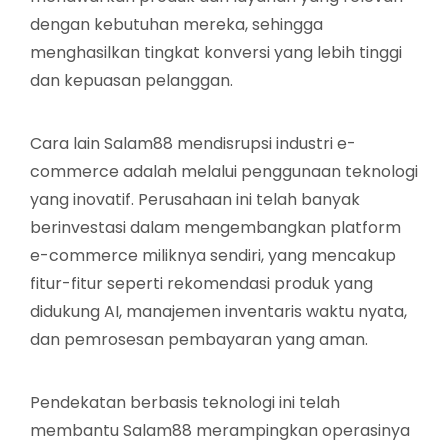
dengan kebutuhan mereka, sehingga
menghasilkan tingkat konversi yang lebih tinggi
dan kepuasan pelanggan.
Cara lain Salam88 mendisrupsi industri e-
commerce adalah melalui penggunaan teknologi
yang inovatif. Perusahaan ini telah banyak
berinvestasi dalam mengembangkan platform
e-commerce miliknya sendiri, yang mencakup
fitur-fitur seperti rekomendasi produk yang
didukung AI, manajemen inventaris waktu nyata,
dan pemrosesan pembayaran yang aman.
Pendekatan berbasis teknologi ini telah
membantu Salam88 merampingkan operasinya