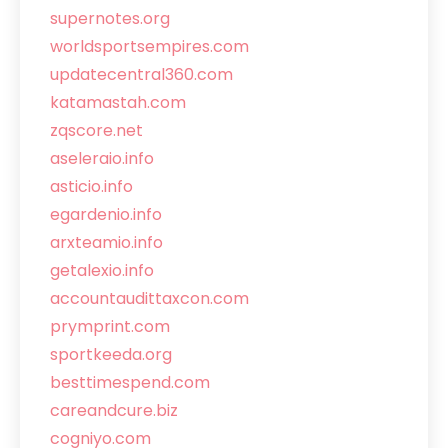
supernotes.org
worldsportsempires.com
updatecentral360.com
katamastah.com
zqscore.net
aseleraio.info
asticio.info
egardenio.info
arxteamio.info
getalexio.info
accountaudittaxcon.com
prymprint.com
sportkeeda.org
besttimespend.com
careandcure.biz
cogniyo.com