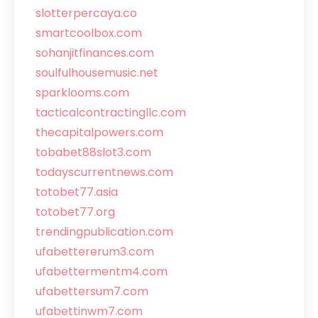
slotterpercaya.co
smartcoolbox.com
sohanjitfinances.com
soulfulhousemusic.net
sparklooms.com
tacticalcontractingllc.com
thecapitalpowers.com
tobabet88slot3.com
todayscurrentnews.com
totobet77.asia
totobet77.org
trendingpublication.com
ufabettererum3.com
ufabettermentm4.com
ufabettersum7.com
ufabettinwm7.com