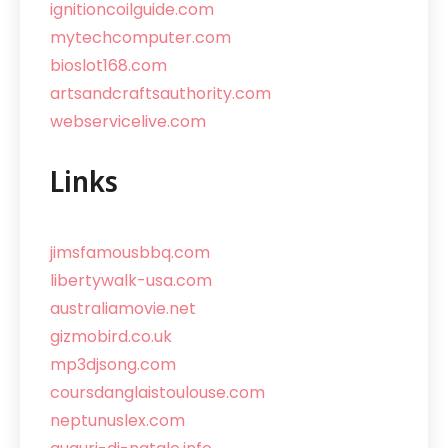
ignitioncoilguide.com
mytechcomputer.com
bioslot168.com
artsandcraftsauthority.com
webservicelive.com
Links
jimsfamousbbq.com
libertywalk-usa.com
australiamovie.net
gizmobird.co.uk
mp3djsong.com
coursdanglaistoulouse.com
neptunuslex.com