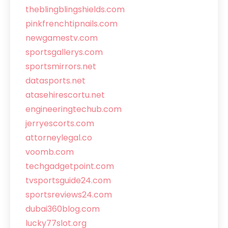
theblingblingshields.com
pinkfrenchtipnails.com
newgamestv.com
sportsgallerys.com
sportsmirrors.net
datasports.net
atasehirescortu.net
engineeringtechub.com
jerryescorts.com
attorneylegal.co
voomb.com
techgadgetpoint.com
tvsportsguide24.com
sportsreviews24.com
dubai360blog.com
lucky77slot.org