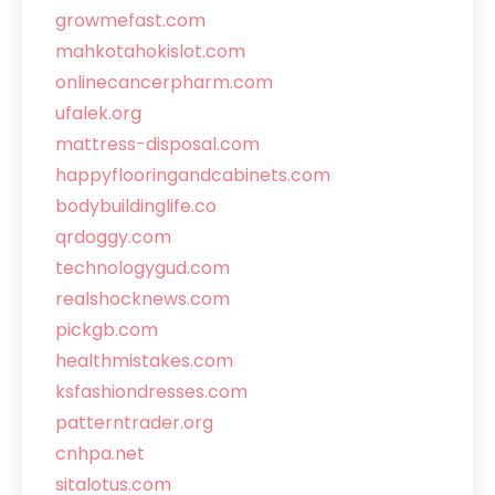
growmefast.com
mahkotahokislot.com
onlinecancerpharm.com
ufalek.org
mattress-disposal.com
happyflooringandcabinets.com
bodybuildinglife.co
qrdoggy.com
technologygud.com
realshocknews.com
pickgb.com
healthmistakes.com
ksfashiondresses.com
patterntrader.org
cnhpa.net
sitalotus.com