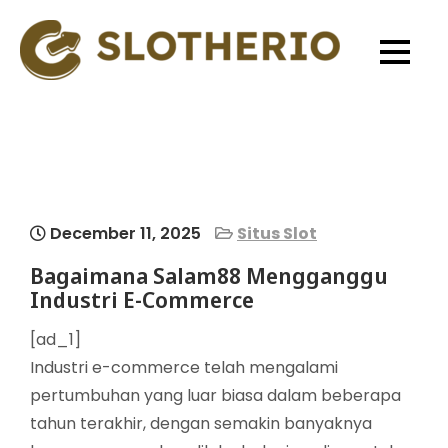
Skip
to
content
Slot Demo Gratis
Coba demo gratis X500 dari Pragmatic
Pragmatic Play X500,
Play malam ini dan rasakan pengalaman
menang besar tanpa biaya. Slot gacor
Mainkan Slot Gacor
ini menjanjikan hasil maksimal.
Malam Ini
December 11, 2025
Situs Slot
Bagaimana Salam88 Mengganggu
Industri E-Commerce
[ad_1]
Industri e-commerce telah mengalami
pertumbuhan yang luar biasa dalam beberapa
tahun terakhir, dengan semakin banyaknya