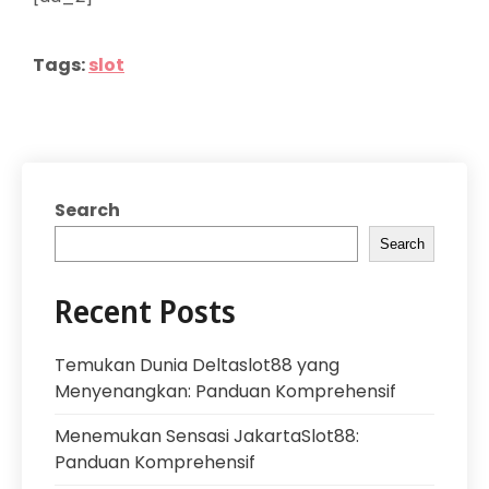
Tags:
slot
Search
Search
Recent Posts
Temukan Dunia Deltaslot88 yang
Menyenangkan: Panduan Komprehensif
Menemukan Sensasi JakartaSlot88:
Panduan Komprehensif