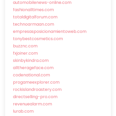
automobilenews-online.com
fashionalltimes.com
totaldigitalforum.com
technoarmaan.com
empresasposicionamientoweb.com
tonybestcosmetics.com
buzznc.com
fxjoiner.com
skinbykindra.com
alltherageface.com
codenational.com
progameexplorer.com
rockislandroastery.com
directselling-pro.com
revenuealarm.com
lurab.com