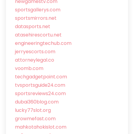
newgamestv.com
sportsgallerys.com
sportsmirrors.net
datasports.net
atasehirescortu.net
engineeringtechub.com
jerryescorts.com
attorneylegal.co
voomb.com
techgadgetpoint.com
tvsportsguide24.com
sportsreviews24.com
dubai360blog.com
lucky77slot.org
growmefast.com
mahkotahokislot.com