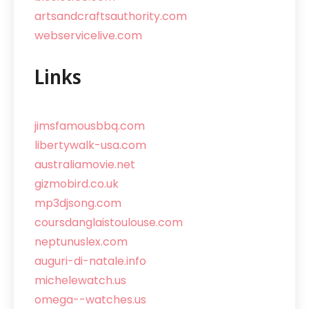
artsandcraftsauthority.com
webservicelive.com
Links
jimsfamousbbq.com
libertywalk-usa.com
australiamovie.net
gizmobird.co.uk
mp3djsong.com
coursdanglaistoulouse.com
neptunuslex.com
auguri-di-natale.info
michelewatch.us
omega--watches.us