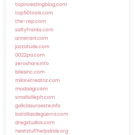
topinvestingblog.com
top50tools.com
the-rep.com
saltyfranks.com
annerani.com
jazzatude.com
0022pa.com
zeroshare.info
bilesinc.com
milaretreatnz.com
modaagi.com
smallvilleph.com
galiciasuroeste.info
batallasdeguerra.com
dregstudios.com
neatstuffhelpskids.org