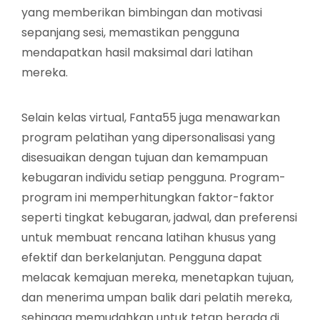
yang memberikan bimbingan dan motivasi
sepanjang sesi, memastikan pengguna
mendapatkan hasil maksimal dari latihan
mereka.
Selain kelas virtual, Fanta55 juga menawarkan
program pelatihan yang dipersonalisasi yang
disesuaikan dengan tujuan dan kemampuan
kebugaran individu setiap pengguna. Program-
program ini memperhitungkan faktor-faktor
seperti tingkat kebugaran, jadwal, dan preferensi
untuk membuat rencana latihan khusus yang
efektif dan berkelanjutan. Pengguna dapat
melacak kemajuan mereka, menetapkan tujuan,
dan menerima umpan balik dari pelatih mereka,
sehingga memudahkan untuk tetap berada di