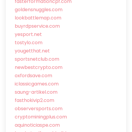
fasterformationcpf.com
goldensnuggles.com
lookbattlemap.com
buyrdpservice.com
yesport.net
tostylo.com
yougetthat.net
sportsnetclub.com
newbestcrypto.com
oxfordsave.com
iclassicgames.com
saung-artikel.com
fasthokivip2.com
observersports.com
cryptominingplus.com
aquinoticiaspe.com