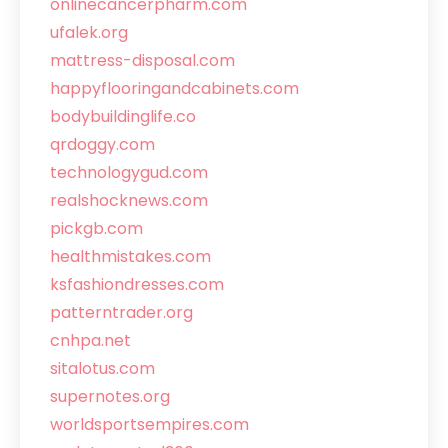
onlinecancerpharm.com
ufalek.org
mattress-disposal.com
happyflooringandcabinets.com
bodybuildinglife.co
qrdoggy.com
technologygud.com
realshocknews.com
pickgb.com
healthmistakes.com
ksfashiondresses.com
patterntrader.org
cnhpa.net
sitalotus.com
supernotes.org
worldsportsempires.com