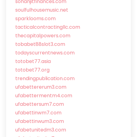
sohanjitfinances.com
soulfulhousemusic.net
sparklooms.com
tacticalcontractingllc.com
thecapitalpowers.com
tobabet88slot3.com
todayscurrentnews.com
totobet77.asia
totobet77.org
trendingpublication.com
ufabettererum3.com
ufabettermentm4.com
ufabettersum7.com
ufabettinwm7.com
ufabettinwum3.com
ufabetunitedm3.com