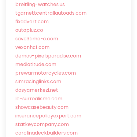
breitling-watches.us
tgarnettcentrallautoads.com
fixadvert.com
autopluz.co
save3time-c.com
vexonhcf.com
demos-pixelsparadise.com
mediatitude.com
prewarmotorcycles.com
simracinglinks.com
dosyamerkezi.net
le-surrealisme.com
showcasebeauty.com
insurancepolicyexpert.com
statkeycompany.com
carolinadeckbuilders.com