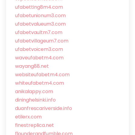
ufabetting8m4.com
ufabetunionum3.com
ufabetvalueum3.com
ufabetvaultm7.com
ufabetvillageum7.com
ufabetvoicem3.com
waveufabetm4.com
wayang88.net
websiteufabetm4.com
whiteufabetm4.com
anikalappy.com
dininghelsinki.info
duanfrescariverside.info
etilerx.com
finestreplica.net
flounderandfumble.com