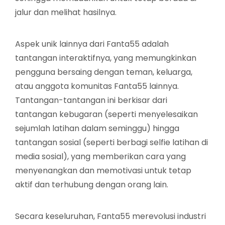
jalur dan melihat hasilnya.
Aspek unik lainnya dari Fanta55 adalah
tantangan interaktifnya, yang memungkinkan
pengguna bersaing dengan teman, keluarga,
atau anggota komunitas Fanta55 lainnya.
Tantangan-tantangan ini berkisar dari
tantangan kebugaran (seperti menyelesaikan
sejumlah latihan dalam seminggu) hingga
tantangan sosial (seperti berbagi selfie latihan di
media sosial), yang memberikan cara yang
menyenangkan dan memotivasi untuk tetap
aktif dan terhubung dengan orang lain.
Secara keseluruhan, Fanta55 merevolusi industri