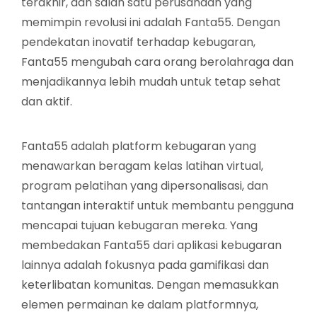
terakhir, dan salah satu perusahaan yang
memimpin revolusi ini adalah Fanta55. Dengan
pendekatan inovatif terhadap kebugaran,
Fanta55 mengubah cara orang berolahraga dan
menjadikannya lebih mudah untuk tetap sehat
dan aktif.
Fanta55 adalah platform kebugaran yang
menawarkan beragam kelas latihan virtual,
program pelatihan yang dipersonalisasi, dan
tantangan interaktif untuk membantu pengguna
mencapai tujuan kebugaran mereka. Yang
membedakan Fanta55 dari aplikasi kebugaran
lainnya adalah fokusnya pada gamifikasi dan
keterlibatan komunitas. Dengan memasukkan
elemen permainan ke dalam platformnya,