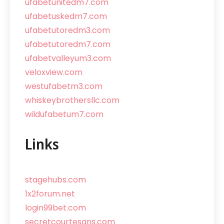
ufabetunitedm7.com
ufabetuskedm7.com
ufabetutoredm3.com
ufabetutoredm7.com
ufabetvalleyum3.com
veloxview.com
westufabetm3.com
whiskeybrothersllc.com
wildufabetum7.com
Links
stagehubs.com
1x2forum.net
login99bet.com
secretcourtesans.com