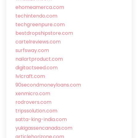
ehomeamerca.com
techintendo.com
techgreenpure.com
bestdropshipstore.com
cartelreviews.com
surfsway.com
nailartproduct.com
digitactseed.com
lvlcraft.com
90secondmoneyloans.com
xenmicro.com
rodrovers.com
tripssolution.com
satta-king-india.com
yukigassencanada.com
articlehorizone.com